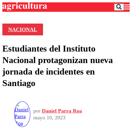
NACIONAL
Podcast
Estudiantes del Instituto
Frecuencias
Agricultura TV
Nacional protagonizan nueva
Deportes
jornada de incidentes en
Entretención
Colo Colo
Noticias
Santiago
Motor
Vida Social
Otros Deportes
Dato Practico
Publicaciones en medios
Seleccion Chilena
Economía
Opinión
Torneo Internacional
Internacional
Programas
por
Daniel Parra Roa
Torneo Nacional
Nacional
Comercial
mayo 10, 2023
Universidad Católica
Política
Universidad de Chile
Sustentabilidad