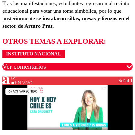
Tras las manifestaciones, estudiantes regresaron al recinto
educacional para votar una toma simbólica, por lo que
posteriormente
se instalaron sillas, mesas y lienzos en el
sector de Arturo Prat.
OTROS TEMAS A EXPLORAR:
INSTITUTO NACIONAL
Ver comentarios
Señal 1
EN VIVO
Los comentarios son moderados para garantizar un
diálogo respetuoso.
Nombre
Correo