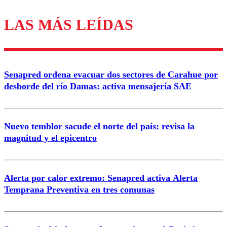
LAS MÁS LEÍDAS
Los comentarios son moderados para garantizar un
diálogo respetuoso.
Nombre
Senapred ordena evacuar dos sectores de Carahue por
Correo
desborde del río Damas: activa mensajería SAE
Nuevo temblor sacude el norte del país: revisa la
magnitud y el epicentro
Enviar comentario
Alerta por calor extremo: Senapred activa Alerta
Temprana Preventiva en tres comunas