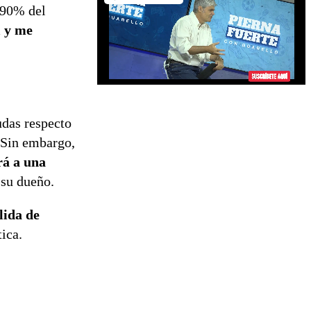
 90% del
l y me
udas respecto
. Sin embargo,
rá a una
 su dueño.
lida de
ica.