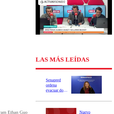
Universidad Católica
Política
Universidad de Chile
Sustentabilidad
LAS MÁS LEÍDAS
Senapred
ordena
evacuar dos
sectores de
Carahue por
desborde del
río Damas:
gram Ethan Guo
Nuevo