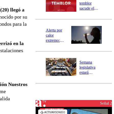
activa
temblor
mensajería
sacude el
20) llegó a
SAE
norte del país:
nocido por su
revisa la
fondos para la
magnitud y el
epicentro
Alerta por
calor
extremo:
rrizó en la
Senapred
stalaciones
activa Alerta
Temprana
Preventiva en
Semana
tres comunas
legislativa
estará
marcada por
el fin de la
ción Nuestros
tramitación
ime
del proyecto
de
alida
reconstrucción
Señal 2