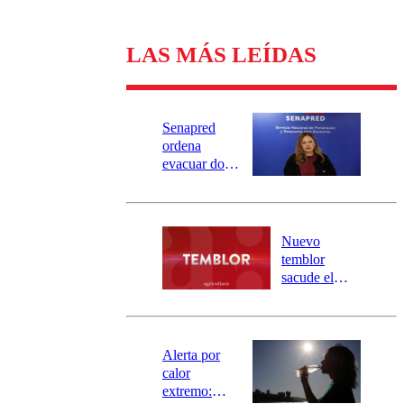
LAS MÁS LEÍDAS
Senapred
ordena
evacuar dos
sectores de
Carahue por
desborde del
río Damas:
Nuevo
activa
temblor
mensajería
sacude el
SAE
norte del país:
revisa la
magnitud y el
epicentro
Alerta por
calor
extremo: