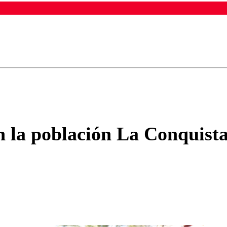
ados para garantizar un diálogo respetuoso.
Correo
Enviar c
n la población La Conquist