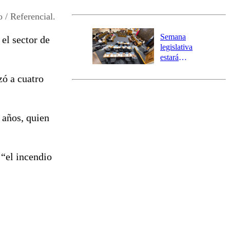
Senapred
activa Alerta
 / Referencial.
Temprana
Preventiva en
Semana
 el sector de
tres comunas
legislativa
estará
marcada por
zó a cuatro
el fin de la
tramitación
del proyecto
de
 años, quien
reconstrucción
 “el incendio