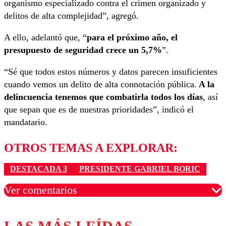
organismo especializado contra el crimen organizado y
delitos de alta complejidad”, agregó.
A ello, adelantó que, “
para el próximo año, el
presupuesto de seguridad crece un 5,7%
”.
“Sé que todos estos números y datos parecen insuficientes
cuando vemos un delito de alta connotación pública.
A la
delincuencia tenemos que combatirla todos los días
, así
que sepan que es de nuestras prioridades”, indicó el
mandatario.
OTROS TEMAS A EXPLORAR:
DESTACADA 3
PRESIDENTE GABRIEL BORIC
Ver comentarios
Los comentarios son moderados para garantizar un