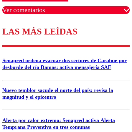
Ver comentarios
LAS MÁS LEÍDAS
Los comentarios son moderados para garantizar un
diálogo respetuoso.
Nombre
Senapred ordena evacuar dos sectores de Carahue por
Correo
desborde del río Damas: activa mensajería SAE
Nuevo temblor sacude el norte del país: revisa la
magnitud y el epicentro
Enviar comentario
Alerta por calor extremo: Senapred activa Alerta
Temprana Preventiva en tres comunas