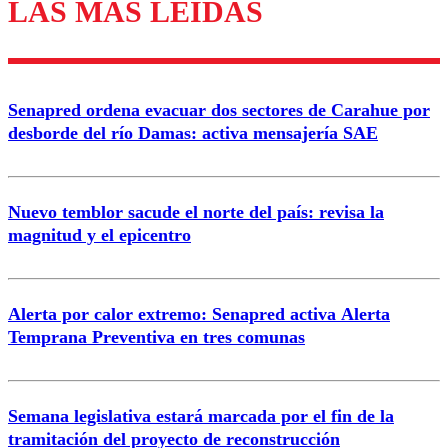
LAS MÁS LEÍDAS
Los comentarios son moderados para garantizar un
diálogo respetuoso.
Nombre
Senapred ordena evacuar dos sectores de Carahue por
Correo
desborde del río Damas: activa mensajería SAE
Nuevo temblor sacude el norte del país: revisa la
magnitud y el epicentro
Enviar comentario
Alerta por calor extremo: Senapred activa Alerta
Temprana Preventiva en tres comunas
Semana legislativa estará marcada por el fin de la
tramitación del proyecto de reconstrucción