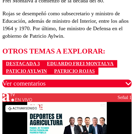
Frei Montalva a comienzo de la década del 80.
Rojas se desempeñó como subsecretario y ministro de
Educación, además de ministro del Interior, entre los años
1964 y 1970. Por último, fue ministro de Defensa en el
gobierno de Patricio Aylwin.
OTROS TEMAS A EXPLORAR:
DESTACADA 3
EDUARDO FREI MONTALVA
PATICIO AYLWIN
PATRICIO ROJAS
Ver comentarios
Señal 1
EN VIVO
Los comentarios son moderados para garantizar un
diálogo respetuoso.
Nombre