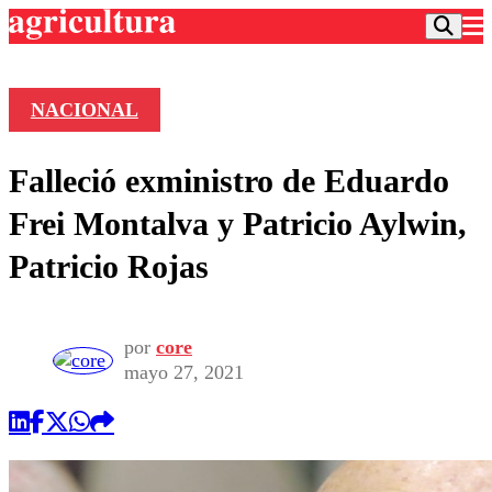
NACIONAL
Podcast
Falleció exministro de Eduardo
Frecuencias
Agricultura TV
Frei Montalva y Patricio Aylwin,
Deportes
Patricio Rojas
Entretención
Colo Colo
Noticias
Motor
Vida Social
Otros Deportes
Dato Practico
por
core
Publicaciones en medios
Seleccion Chilena
Economía
mayo 27, 2021
Opinión
Torneo Internacional
Internacional
Programas
Torneo Nacional
Nacional
Comercial
Universidad Católica
Política
Universidad de Chile
Sustentabilidad