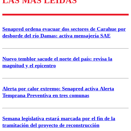
LAS MÁS LEÍDAS
diálogo respetuoso.
Nombre
Senapred ordena evacuar dos sectores de Carahue por
Correo
desborde del río Damas: activa mensajería SAE
Nuevo temblor sacude el norte del país: revisa la
magnitud y el epicentro
Enviar comentario
Alerta por calor extremo: Senapred activa Alerta
Temprana Preventiva en tres comunas
Semana legislativa estará marcada por el fin de la
tramitación del proyecto de reconstrucción