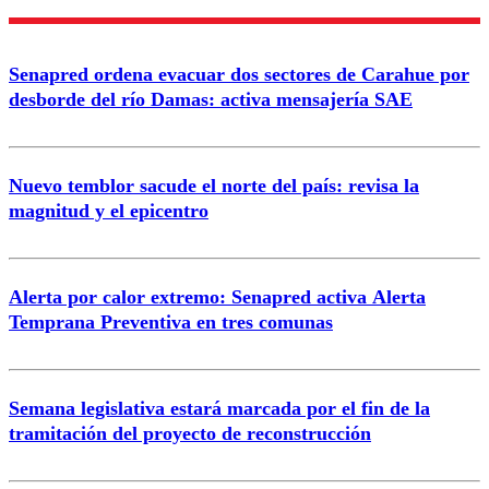
Nombre
Senapred ordena evacuar dos sectores de Carahue por
Correo
desborde del río Damas: activa mensajería SAE
Nuevo temblor sacude el norte del país: revisa la
magnitud y el epicentro
Enviar comentario
Alerta por calor extremo: Senapred activa Alerta
Temprana Preventiva en tres comunas
Semana legislativa estará marcada por el fin de la
tramitación del proyecto de reconstrucción