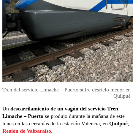
Tren del servicio Limache – Puerto sufre desrielo menor en
Quilpué
Un
descarrilamiento de un vagón del servicio Tren
Limache – Puerto
se produjo durante la mañana de este
lunes en las cercanías de la estación Valencia, en
Quilpué
,
Región de Valparaíso
.