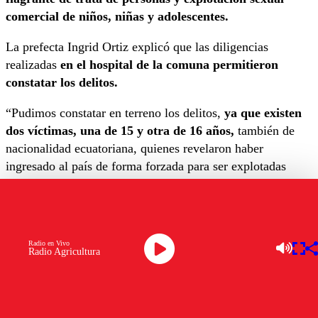
comercial de niños, niñas y adolescentes.
La prefecta Ingrid Ortiz explicó que las diligencias
realizadas
en el hospital de la comuna permitieron
constatar los delitos.
“Pudimos constatar en terreno los delitos,
ya que existen
dos víctimas, una de 15 y otra de 16 años,
también de
nacionalidad ecuatoriana, quienes revelaron haber
ingresado al país de forma forzada para ser explotadas
sexualmente”, señaló.
El caso se originó
cuando las adolescentes informaron
del ilícito a los funcionarios del hospital,
quienes
Radio en Vivo
inmediatamente denunciaron el hecho a las autoridades.
Radio Agricultura
Asimismo, ambos detenidos
se encuentran en situación
migratoria irregular
y pasarán a control de detención en
el Juzgado de Garantía de Quilpué.