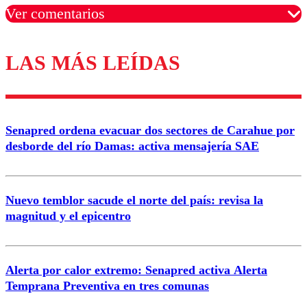
Ver comentarios
LAS MÁS LEÍDAS
Los comentarios son moderados para garantizar un
diálogo respetuoso.
Nombre
Senapred ordena evacuar dos sectores de Carahue por
Correo
desborde del río Damas: activa mensajería SAE
Nuevo temblor sacude el norte del país: revisa la
magnitud y el epicentro
Enviar comentario
Alerta por calor extremo: Senapred activa Alerta
Temprana Preventiva en tres comunas