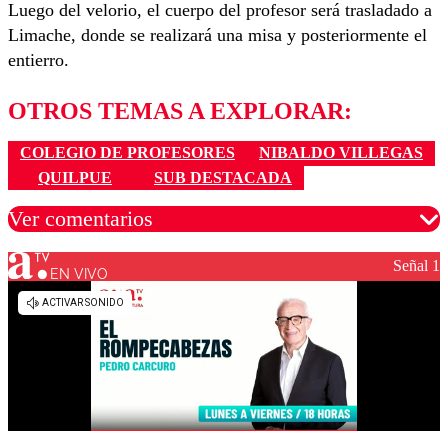
Luego del velorio, el cuerpo del profesor será trasladado a
Limache, donde se realizará una misa y posteriormente el
entierro.
OTROS TEMAS A EXPLORAR:
COLEGIO DE PROFESORES
NIBALDO VILLEGAS
QUILPUE
SUB DESTACADA
Ver comentarios
Señal 1
EN VIVO
Los comentarios son moderados para garantizar un
diálogo respetuoso.
Nombre
Correo