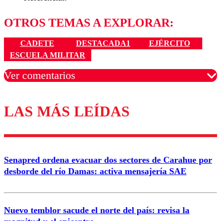
OTROS TEMAS A EXPLORAR:
CADETE
DESTACADA1
EJÉRCITO
ESCUELA MILITAR
Ver comentarios
LAS MÁS LEÍDAS
Los comentarios son moderados para garantizar un
diálogo respetuoso.
Nombre
Senapred ordena evacuar dos sectores de Carahue por
Correo
desborde del río Damas: activa mensajería SAE
Nuevo temblor sacude el norte del país: revisa la