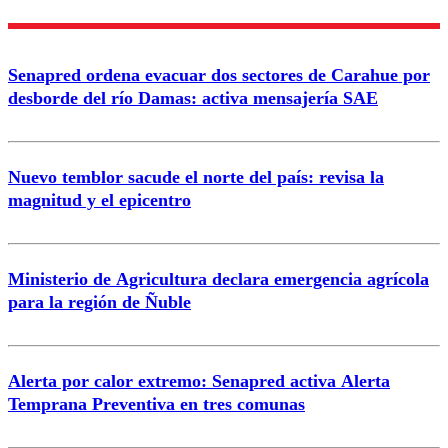
Enviar comentario
Senapred ordena evacuar dos sectores de Carahue por
desborde del río Damas: activa mensajería SAE
Nuevo temblor sacude el norte del país: revisa la
magnitud y el epicentro
Ministerio de Agricultura declara emergencia agrícola
para la región de Ñuble
Alerta por calor extremo: Senapred activa Alerta
Temprana Preventiva en tres comunas