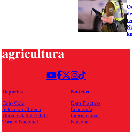
Oc
de
te
No
k
Deportes
Noticias
Colo Colo
Dato Practico
Seleccion Chilena
Economía
Universidad de Chile
Internacional
Torneo Nacional
Nacional