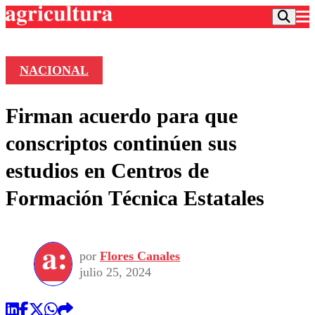
NACIONAL
Podcast
Firman acuerdo para que
Frecuencias
Agricultura TV
conscriptos continúen sus
Deportes
estudios en Centros de
Entretención
Colo Colo
Noticias
Formación Técnica Estatales
Motor
Vida Social
Otros Deportes
Dato Practico
Publicaciones en medios
Seleccion Chilena
Economía
Opinión
Torneo Internacional
Internacional
por
Flores Canales
Programas
Torneo Nacional
Nacional
julio 25, 2024
Comercial
Universidad Católica
Política
Universidad de Chile
Sustentabilidad