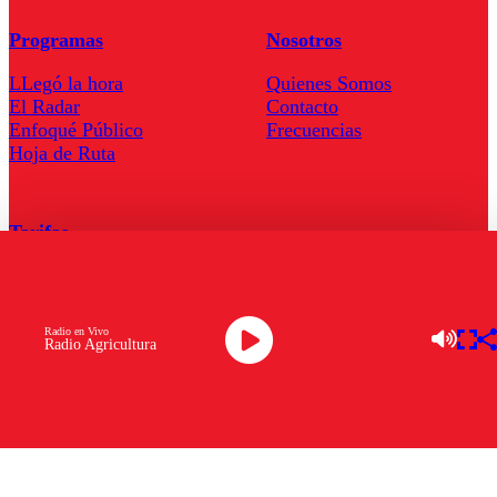
Programas
Nosotros
LLegó la hora
Quienes Somos
El Radar
Contacto
Enfoqué Público
Frecuencias
Hoja de Ruta
Tarifas
Comercial
Tarifas Servel Radio
Radio en Vivo
Radio Agricultura
Radio en Vivo
TV en Vivo
Descarga la APP