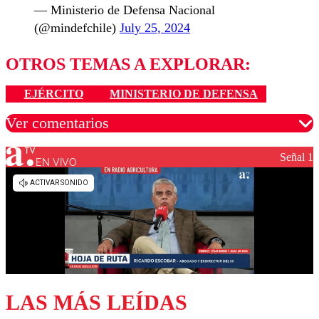
— Ministerio de Defensa Nacional
(@mindefchile)
July 25, 2024
OTROS TEMAS A EXPLORAR:
EJÉRCITO
MINISTERIO DE DEFENSA
Ver comentarios
Señal 1
EN VIVO
Los comentarios son moderados para garantizar un
diálogo respetuoso.
Nombre
Correo
LAS MÁS LEÍDAS