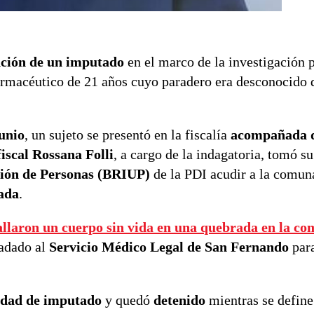
nción de un imputado
en el marco de la investigación p
farmacéutico de 21 años cuyo paradero era desconocido 
junio
, un sujeto se presentó en la fiscalía
acompañada d
fiscal Rossana Folli
, a cargo de la indagatoria, tomó s
ción de Personas (BRIUP)
de la PDI acudir a la comu
nada
.
allaron un cuerpo sin vida en una quebrada en la c
ladado al
Servicio Médico Legal de San Fernando
para
lidad de imputado
y quedó
detenido
mientras se define