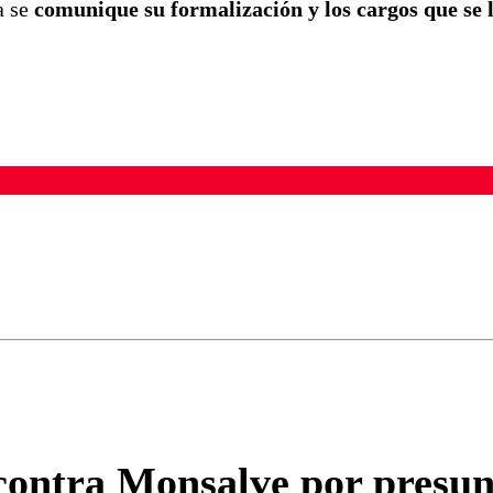
a se
comunique su formalización y los cargos que se 
ados para garantizar un diálogo respetuoso.
Correo
Enviar c
 contra Monsalve por presun