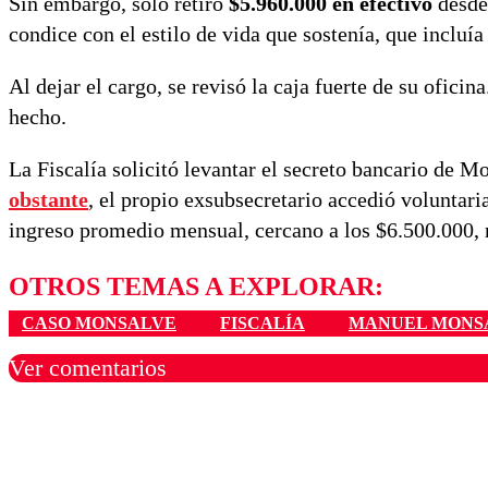
Sin embargo, solo retiró
$5.960.000 en efectivo
desde 
condice con el estilo de vida que sostenía, que incluí
Al dejar el cargo, se revisó la caja fuerte de su oficina
hecho.
La Fiscalía solicitó levantar el secreto bancario de M
obstante
, el propio exsubsecretario accedió voluntari
ingreso promedio mensual, cercano a los $6.500.000, n
OTROS TEMAS A EXPLORAR:
CASO MONSALVE
FISCALÍA
MANUEL MONS
Ver comentarios
Los comentarios son moder
Nombre