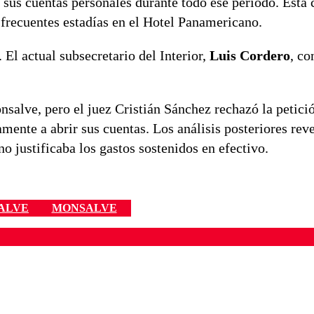
sus cuentas personales durante todo ese período. Esta c
a frecuentes estadías en el Hotel Panamericano.
. El actual subsecretario del Interior,
Luis Cordero
, co
onsalve, pero el juez Cristián Sánchez rechazó la petici
amente a abrir sus cuentas. Los análisis posteriores rev
o justificaba los gastos sostenidos en efectivo.
ALVE
MONSALVE
ados para garantizar un diálogo respetuoso.
Correo