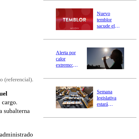
desborde del
río Damas:
Nuevo
activa
temblor
mensajería
sacude el
SAE
norte del país:
revisa la
magnitud y el
epicentro
Alerta por
calor
extremo:
Senapred
activa Alerta
(referencial).
Temprana
Preventiva en
Semana
uel
tres comunas
legislativa
 cargo.
estará
a subalterna
marcada por
el fin de la
tramitación
del proyecto
a administrado
de