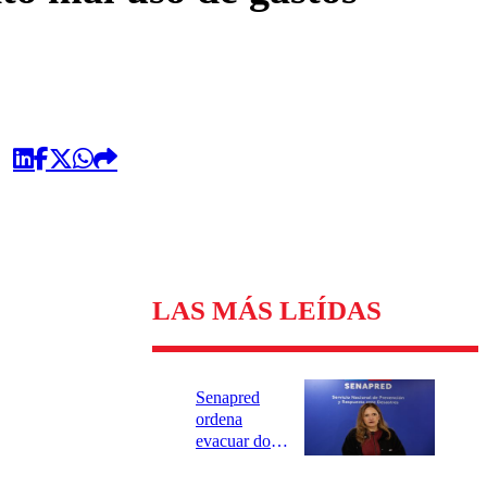
LAS MÁS LEÍDAS
Senapred
ordena
evacuar dos
sectores de
Carahue por