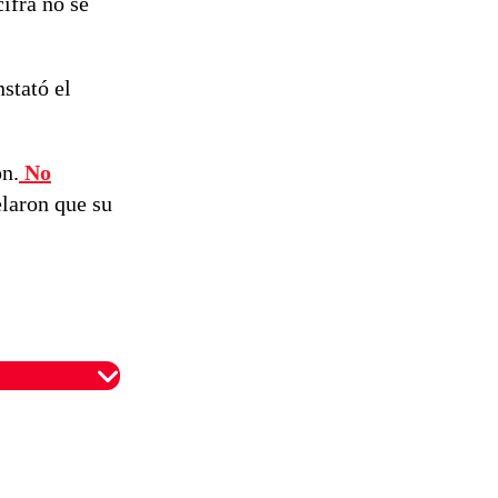
ifra no se
nstató el
ón.
No
elaron que su