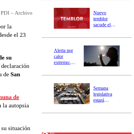
desborde del
río Damas:
PDI – Archivo
Nuevo
activa
temblor
mensajería
sacude el
or la
SAE
norte del país:
desde el 23
revisa la
magnitud y el
epicentro
Alerta por
calor
e su
extremo:
u declaración
Senapred
na de
San
activa Alerta
Temprana
Preventiva en
Semana
tres comunas
legislativa
omuna de
estará
 la autopsia
marcada por
el fin de la
tramitación
del proyecto
 su situación
de