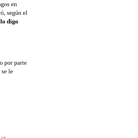
reconstrucción
agos en
ró, según el
lo digo
o por parte
 se le