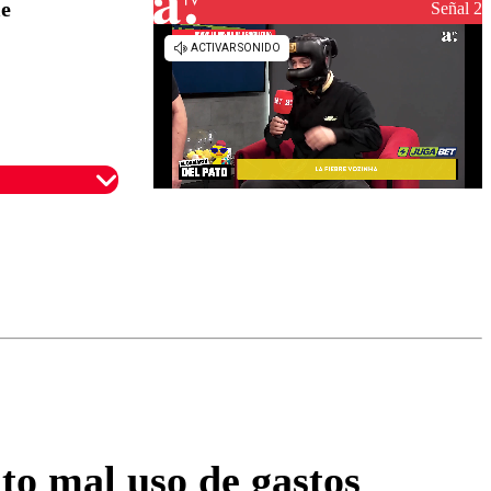
le
reconstrucción
Señal 2
omentario
to mal uso de gastos