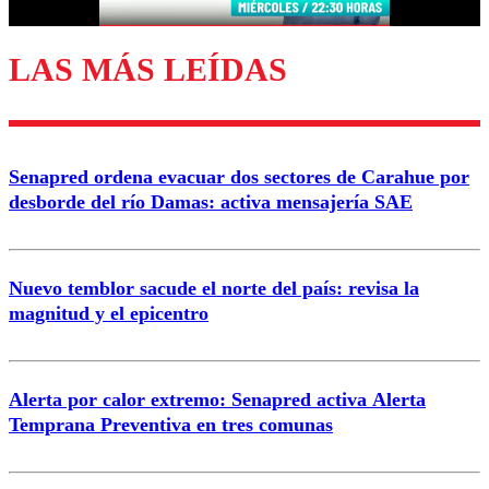
LAS MÁS LEÍDAS
Enviar comentario
Senapred ordena evacuar dos sectores de Carahue por
desborde del río Damas: activa mensajería SAE
Nuevo temblor sacude el norte del país: revisa la
magnitud y el epicentro
Alerta por calor extremo: Senapred activa Alerta
Temprana Preventiva en tres comunas