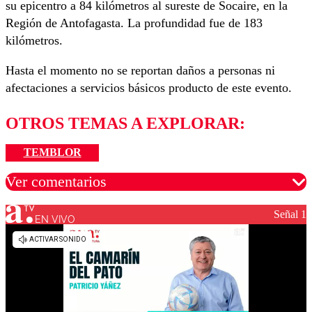
su epicentro a 84 kilómetros al sureste de Socaire, en la
Región de Antofagasta. La profundidad fue de 183
kilómetros.
Hasta el momento no se reportan daños a personas ni
afectaciones a servicios básicos producto de este evento.
OTROS TEMAS A EXPLORAR:
TEMBLOR
Ver comentarios
Señal 1
EN VIVO
Los comentarios son moderados para garantizar un
diálogo respetuoso.
Nombre
Correo