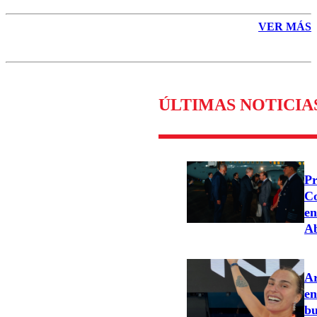
VER MÁS
ÚLTIMAS NOTICIA
Pr
Co
en
Ab
Ar
en
bu