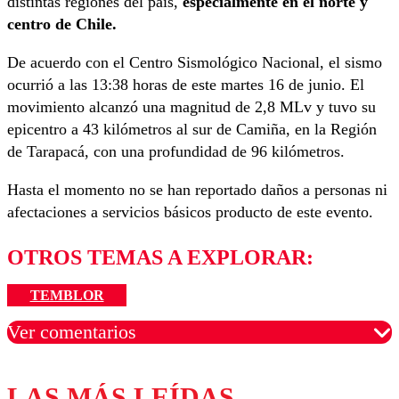
distintas regiones del país,
especialmente en el norte y
centro de Chile.
De acuerdo con el Centro Sismológico Nacional, el sismo
ocurrió a las 13:38 horas de este martes 16 de junio. El
movimiento alcanzó una magnitud de 2,8 MLv y tuvo su
epicentro a 43 kilómetros al sur de Camiña, en la Región
de Tarapacá, con una profundidad de 96 kilómetros.
Hasta el momento no se han reportado daños a personas ni
afectaciones a servicios básicos producto de este evento.
OTROS TEMAS A EXPLORAR:
TEMBLOR
Ver comentarios
LAS MÁS LEÍDAS
Los comentarios son moderados para garantizar un