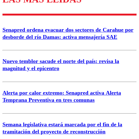
diálogo respetuoso.
Nombre
Senapred ordena evacuar dos sectores de Carahue por
Correo
desborde del río Damas: activa mensajería SAE
Nuevo temblor sacude el norte del país: revisa la
magnitud y el epicentro
Enviar comentario
Alerta por calor extremo: Senapred activa Alerta
Temprana Preventiva en tres comunas
Semana legislativa estará marcada por el fin de la
tramitación del proyecto de reconstrucción