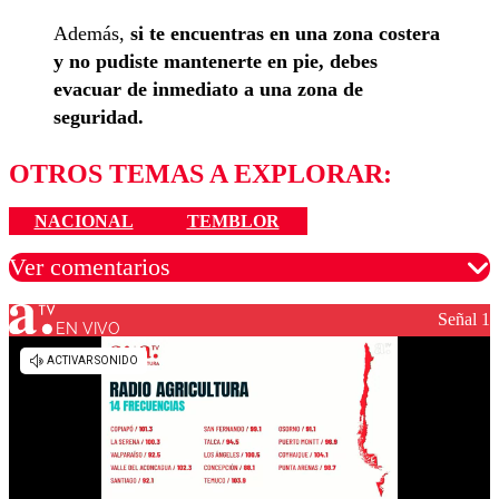
Además,
si te encuentras en una zona costera
y no pudiste mantenerte en pie, debes
evacuar de inmediato a una zona de
seguridad.
OTROS TEMAS A EXPLORAR:
NACIONAL
TEMBLOR
Ver comentarios
Señal 1
EN VIVO
Los comentarios son moderados para garantizar un
diálogo respetuoso.
Nombre
Correo