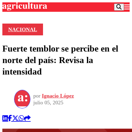
NACIONAL
Podcast
Fuerte temblor se percibe en el
Frecuencias
Agricultura TV
norte del país: Revisa la
Deportes
intensidad
Entretención
Colo Colo
Noticias
Motor
Vida Social
Otros Deportes
Dato Practico
Publicaciones en medios
por
Ignacio López
Seleccion Chilena
Economía
Opinión
julio 05, 2025
Torneo Internacional
Internacional
Programas
Torneo Nacional
Nacional
Comercial
Universidad Católica
Política
Universidad de Chile
Sustentabilidad