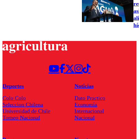
re
as
al
hí
Deportes
Noticias
Colo Colo
Dato Practico
Seleccion Chilena
Economía
Universidad de Chile
Internacional
Torneo Nacional
Nacional