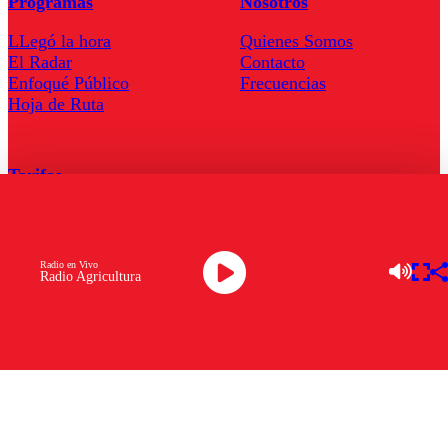
Programas
Nosotros
LLegó la hora
Quienes Somos
El Radar
Contacto
Enfoqué Público
Frecuencias
Hoja de Ruta
Tarifas
Comercial
Tarifas Servel Radio
Radio en Vivo
Radio Agricultura
Radio en Vivo
TV en Vivo
Descarga la APP