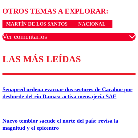
OTROS TEMAS A EXPLORAR:
MARTÍN DE LOS SANTOS
NACIONAL
Ver comentarios
LAS MÁS LEÍDAS
Los comentarios son moderados para garantizar un
diálogo respetuoso.
Nombre
Senapred ordena evacuar dos sectores de Carahue por
Correo
desborde del río Damas: activa mensajería SAE
Nuevo temblor sacude el norte del país: revisa la
magnitud y el epicentro
Enviar comentario