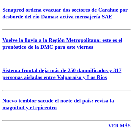
Senapred ordena evacuar dos sectores de Carahue por
Correo
desborde del río Damas: activa mensajería SAE
Vuelve la lluvia a la Región Metropolitana: este es el
pronóstico de la DMC para este viernes
Enviar comentario
Sistema frontal deja más de 250 damnificados y 317
personas aisladas entre Valparaíso y Los Ríos
Nuevo temblor sacude el norte del país: revisa la
magnitud y el epicentro
VER MÁS