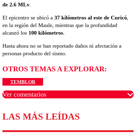
de 2.6 MLv
.
El epicentro se ubicó a
37 kilómetros al este de Curicó
,
en la región del Maule, mientras que la profundidad
alcanzó los
100 kilómetros
.
Hasta ahora no se han reportado daños ni afectación a
personas producto del sismo.
OTROS TEMAS A EXPLORAR:
TEMBLOR
Ver comentarios
LAS MÁS LEÍDAS
Los comentarios son moderados para garantizar un
diálogo respetuoso.
Nombre