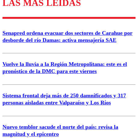
LAS MÁS LEÍDAS
Los comentarios son moderados para garantizar un
diálogo respetuoso.
Nombre
Senapred ordena evacuar dos sectores de Carahue por
Correo
desborde del río Damas: activa mensajería SAE
Vuelve la lluvia a la Región Metropolitana: este es el
pronóstico de la DMC para este viernes
Enviar comentario
Sistema frontal deja más de 250 damnificados y 317
personas aisladas entre Valparaíso y Los Ríos
Nuevo temblor sacude el norte del país: revisa la
magnitud y el epicentro