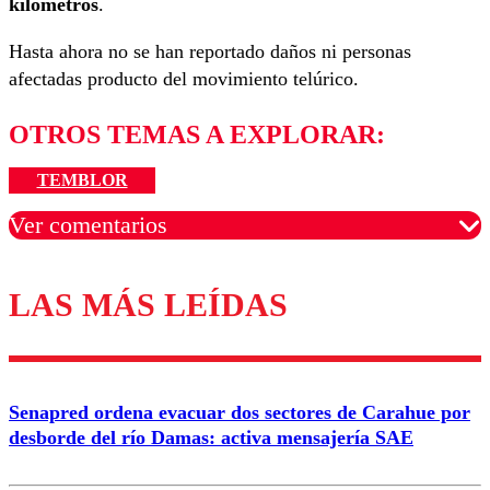
kilómetros
.
Hasta ahora no se han reportado daños ni personas
afectadas producto del movimiento telúrico.
OTROS TEMAS A EXPLORAR:
TEMBLOR
Ver comentarios
LAS MÁS LEÍDAS
Los comentarios son moderados para garantizar un
diálogo respetuoso.
Nombre
Senapred ordena evacuar dos sectores de Carahue por
Correo
desborde del río Damas: activa mensajería SAE