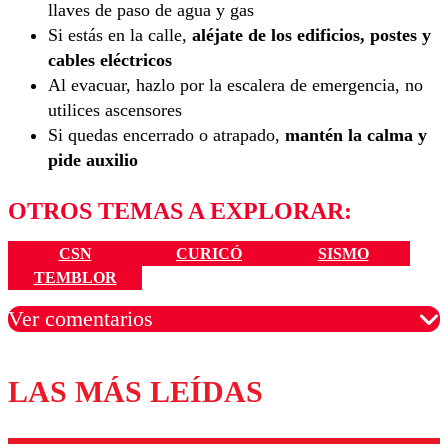
llaves de paso de agua y gas
Si estás en la calle,
aléjate de los edificios, postes y
cables eléctricos
Al evacuar, hazlo por la escalera de emergencia, no
utilices ascensores
Si quedas encerrado o atrapado,
mantén la calma y
pide auxilio
OTROS TEMAS A EXPLORAR:
CSN
CURICÓ
SISMO
TEMBLOR
Ver comentarios
LAS MÁS LEÍDAS
Los comentarios son moderados para garantizar un
diálogo respetuoso.
Nombre