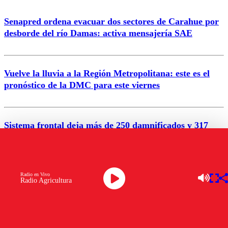
Senapred ordena evacuar dos sectores de Carahue por
Correo
desborde del río Damas: activa mensajería SAE
Vuelve la lluvia a la Región Metropolitana: este es el
pronóstico de la DMC para este viernes
Enviar comentario
Sistema frontal deja más de 250 damnificados y 317
personas aisladas entre Valparaíso y Los Ríos
Radio en Vivo
Nuevo temblor sacude el norte del país: revisa la
Radio Agricultura
magnitud y el epicentro
VER MÁS