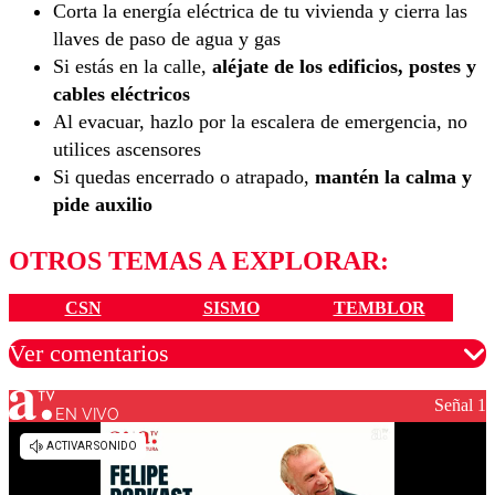
Corta la energía eléctrica de tu vivienda y cierra las
llaves de paso de agua y gas
Si estás en la calle,
aléjate de los edificios, postes y
cables eléctricos
Al evacuar, hazlo por la escalera de emergencia, no
utilices ascensores
Si quedas encerrado o atrapado,
mantén la calma y
pide auxilio
OTROS TEMAS A EXPLORAR:
CSN
SISMO
TEMBLOR
Ver comentarios
Señal 1
EN VIVO
Los comentarios son moderados para garantizar un
diálogo respetuoso.
Nombre