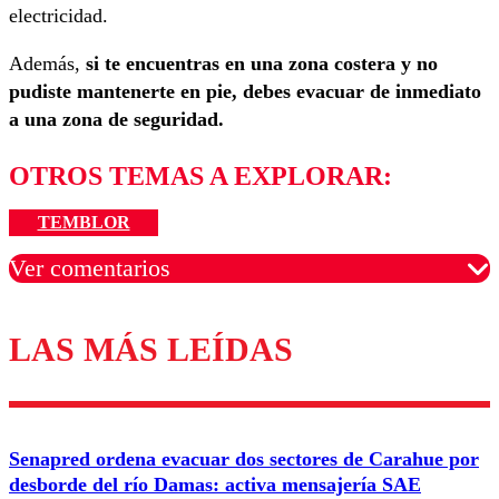
electricidad.
Además,
si te encuentras en una zona costera y no
pudiste mantenerte en pie, debes evacuar de inmediato
a una zona de seguridad.
OTROS TEMAS A EXPLORAR:
TEMBLOR
Ver comentarios
LAS MÁS LEÍDAS
Los comentarios son moderados para garantizar un
diálogo respetuoso.
Nombre
Senapred ordena evacuar dos sectores de Carahue por
Correo
desborde del río Damas: activa mensajería SAE