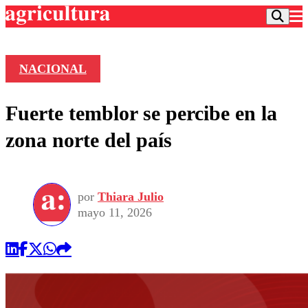
NACIONAL
Podcast
Fuerte temblor se percibe en la
Frecuencias
Agricultura TV
zona norte del país
Deportes
Entretención
Colo Colo
Noticias
Motor
por
Thiara Julio
Vida Social
Otros Deportes
Dato Practico
mayo 11, 2026
Publicaciones en medios
Seleccion Chilena
Economía
Opinión
Torneo Internacional
Internacional
Programas
Torneo Nacional
Nacional
Comercial
Universidad Católica
Política
Universidad de Chile
Sustentabilidad