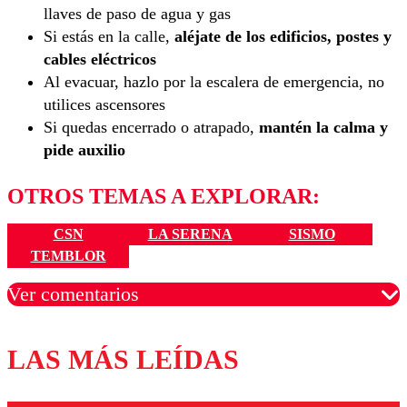
llaves de paso de agua y gas
Si estás en la calle,
aléjate de los edificios, postes y
cables eléctricos
Al evacuar, hazlo por la escalera de emergencia, no
utilices ascensores
Si quedas encerrado o atrapado,
mantén la calma y
pide auxilio
OTROS TEMAS A EXPLORAR:
CSN
LA SERENA
SISMO
TEMBLOR
Ver comentarios
LAS MÁS LEÍDAS
Los comentarios son moderados para garantizar un
diálogo respetuoso.
Nombre