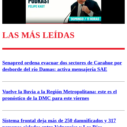
Correo
LAS MÁS LEÍDAS
Enviar comentario
Senapred ordena evacuar dos sectores de Carahue por
desborde del río Damas: activa mensajería SAE
Vuelve la lluvia a la Región Metropolitana: este es el
pronóstico de la DMC para este viernes
Sistema frontal deja más de 250 damnificados y 317