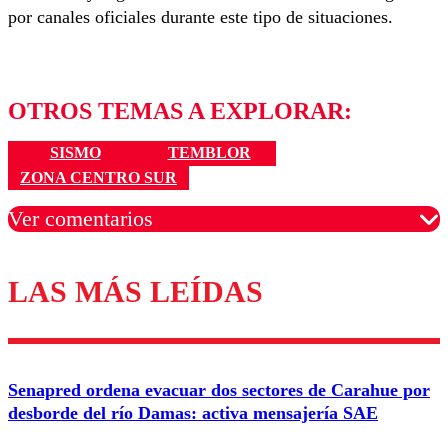
por canales oficiales durante este tipo de situaciones.
OTROS TEMAS A EXPLORAR:
SISMO
TEMBLOR
ZONA CENTRO SUR
Ver comentarios
LAS MÁS LEÍDAS
Los comentarios son moderados para garantizar un
diálogo respetuoso.
Nombre
Senapred ordena evacuar dos sectores de Carahue por
Correo
desborde del río Damas: activa mensajería SAE