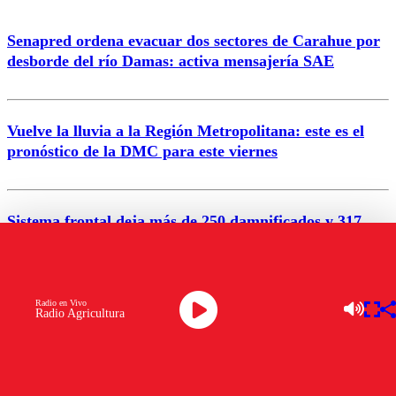
Senapred ordena evacuar dos sectores de Carahue por
Correo
desborde del río Damas: activa mensajería SAE
Vuelve la lluvia a la Región Metropolitana: este es el
pronóstico de la DMC para este viernes
Enviar comentario
Sistema frontal deja más de 250 damnificados y 317
personas aisladas entre Valparaíso y Los Ríos
Radio en Vivo
Nuevo temblor sacude el norte del país: revisa la
Radio Agricultura
magnitud y el epicentro
VER MÁS