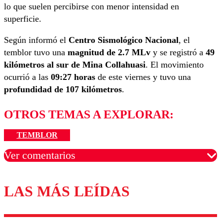
lo que suelen percibirse con menor intensidad en
superficie.
Según informó el
Centro Sismológico Nacional
, el
temblor tuvo una
magnitud de 2.7 MLv
y se registró a
49
kilómetros al sur de Mina Collahuasi
. El movimiento
ocurrió a las
09:27 horas
de este viernes y tuvo una
profundidad de 107 kilómetros
.
OTROS TEMAS A EXPLORAR:
TEMBLOR
Ver comentarios
LAS MÁS LEÍDAS
Los comentarios son moderados para garantizar un
diálogo respetuoso.
Nombre