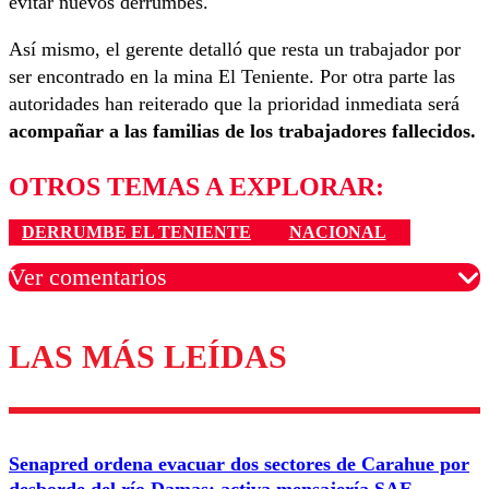
evitar nuevos derrumbes.
Así mismo, el gerente detalló que resta un trabajador por
ser encontrado en la mina El Teniente. Por otra parte las
autoridades han reiterado que la prioridad inmediata será
acompañar a las familias de los trabajadores fallecidos.
OTROS TEMAS A EXPLORAR:
DERRUMBE EL TENIENTE
NACIONAL
Ver comentarios
LAS MÁS LEÍDAS
Los comentarios son moderados para garantizar un
diálogo respetuoso.
Nombre
Senapred ordena evacuar dos sectores de Carahue por
Correo
desborde del río Damas: activa mensajería SAE