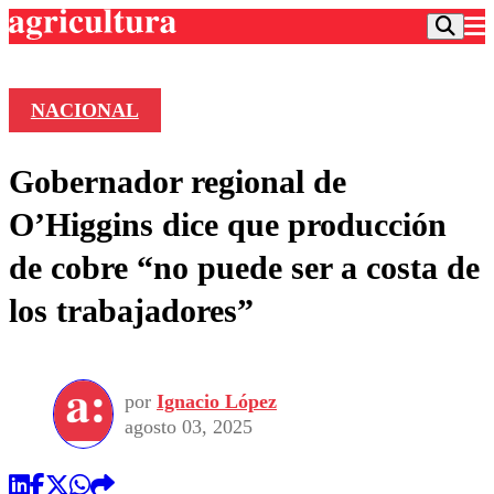
NACIONAL
Podcast
Gobernador regional de
Frecuencias
Agricultura TV
O’Higgins dice que producción
Deportes
de cobre “no puede ser a costa de
Entretención
Colo Colo
Noticias
los trabajadores”
Motor
Vida Social
Otros Deportes
Dato Practico
Publicaciones en medios
Seleccion Chilena
Economía
Opinión
Torneo Internacional
Internacional
por
Ignacio López
Programas
Torneo Nacional
Nacional
agosto 03, 2025
Comercial
Universidad Católica
Política
Universidad de Chile
Sustentabilidad