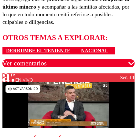
último minero
y acompañar a las familias afectadas, por
lo que en todo momento evitó referirse a posibles
culpables o diligencias.
OTROS TEMAS A EXPLORAR:
DERRUMBE EL TENIENTE
NACIONAL
Ver comentarios
Señal 1
EN VIVO
Los comentarios son moderados para garantizar un
diálogo respetuoso.
Nombre
Correo