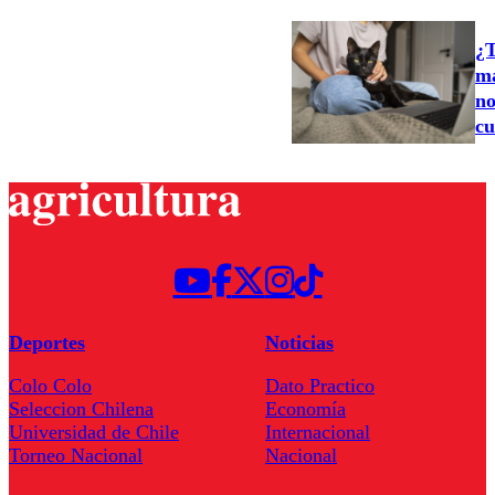
¿T
ma
no
cu
Deportes
Noticias
Colo Colo
Dato Practico
Seleccion Chilena
Economía
Universidad de Chile
Internacional
Torneo Nacional
Nacional