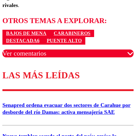
rivales
.
OTROS TEMAS A EXPLORAR:
BAJOS DE MENA
CARABINEROS
DESTACADA6
PUENTE ALTO
Ver comentarios
LAS MÁS LEÍDAS
Los comentarios son moderados para garantizar un
diálogo respetuoso.
Nombre
Senapred ordena evacuar dos sectores de Carahue por
Correo
desborde del río Damas: activa mensajería SAE