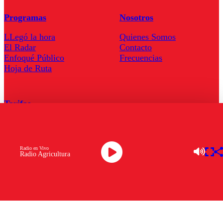
Programas
Nosotros
LLegó la hora
Quienes Somos
El Radar
Contacto
Enfoqué Público
Frecuencias
Hoja de Ruta
Tarifas
Comercial
Tarifas Servel Radio
Radio en Vivo
Radio Agricultura
Radio en Vivo
TV en Vivo
Descarga la APP