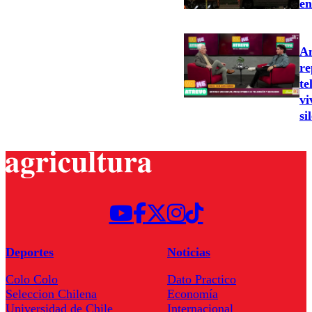
en
An
re
te
vi
si
Deportes
Noticias
Colo Colo
Dato Practico
Seleccion Chilena
Economía
Universidad de Chile
Internacional