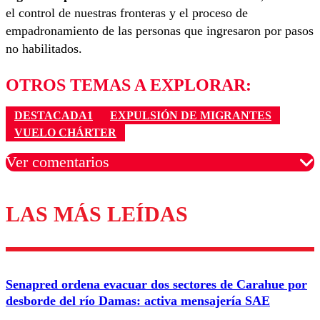
el control de nuestras fronteras y el proceso de
empadronamiento de las personas que ingresaron por pasos
no habilitados.
OTROS TEMAS A EXPLORAR:
DESTACADA1
EXPULSIÓN DE MIGRANTES
VUELO CHÁRTER
Ver comentarios
LAS MÁS LEÍDAS
Los comentarios son moderados para garantizar un
diálogo respetuoso.
Nombre
Senapred ordena evacuar dos sectores de Carahue por
Correo
desborde del río Damas: activa mensajería SAE