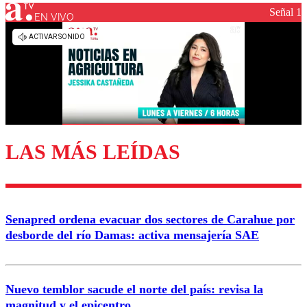
Señal 1
EN VIVO
Los comentarios son moderados para garantizar un
diálogo respetuoso.
Nombre
Correo
LAS MÁS LEÍDAS
Enviar comentario
Senapred ordena evacuar dos sectores de Carahue por
desborde del río Damas: activa mensajería SAE
Nuevo temblor sacude el norte del país: revisa la
magnitud y el epicentro