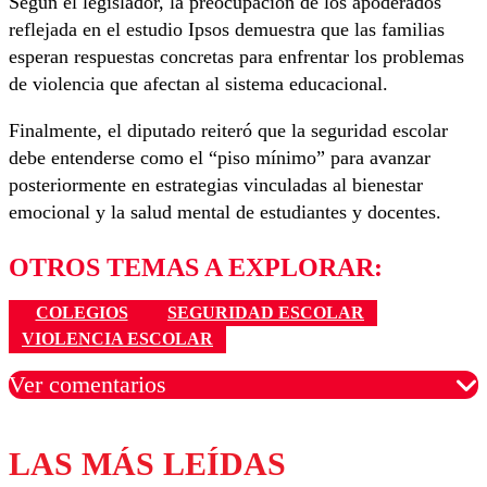
Según el legislador, la preocupación de los apoderados
reflejada en el estudio Ipsos demuestra que las familias
esperan respuestas concretas para enfrentar los problemas
de violencia que afectan al sistema educacional.
Finalmente, el diputado reiteró que la seguridad escolar
debe entenderse como el “piso mínimo” para avanzar
posteriormente en estrategias vinculadas al bienestar
emocional y la salud mental de estudiantes y docentes.
OTROS TEMAS A EXPLORAR:
COLEGIOS
SEGURIDAD ESCOLAR
VIOLENCIA ESCOLAR
Ver comentarios
LAS MÁS LEÍDAS
Los comentarios son moderados para garantizar un
diálogo respetuoso.