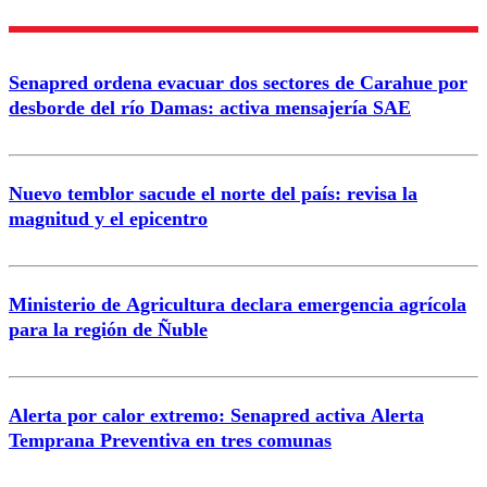
Nombre
Senapred ordena evacuar dos sectores de Carahue por
Correo
desborde del río Damas: activa mensajería SAE
Nuevo temblor sacude el norte del país: revisa la
magnitud y el epicentro
Enviar comentario
Ministerio de Agricultura declara emergencia agrícola
para la región de Ñuble
Alerta por calor extremo: Senapred activa Alerta
Temprana Preventiva en tres comunas