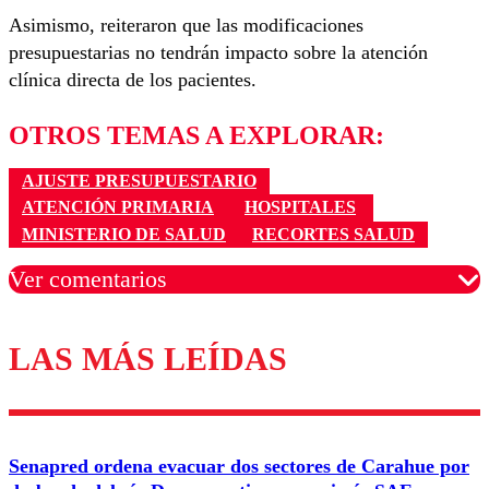
Asimismo, reiteraron que las modificaciones
presupuestarias no tendrán impacto sobre la atención
clínica directa de los pacientes.
OTROS TEMAS A EXPLORAR:
AJUSTE PRESUPUESTARIO
ATENCIÓN PRIMARIA
HOSPITALES
MINISTERIO DE SALUD
RECORTES SALUD
Ver comentarios
LAS MÁS LEÍDAS
Los comentarios son moderados para garantizar un
diálogo respetuoso.
Nombre
Senapred ordena evacuar dos sectores de Carahue por
Correo