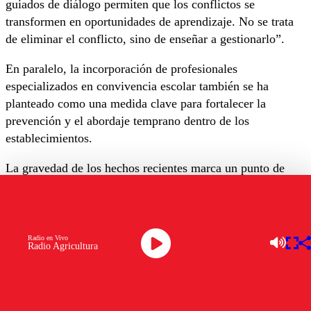
guiados de diálogo permiten que los conflictos se
transformen en oportunidades de aprendizaje. No se trata
de eliminar el conflicto, sino de enseñar a gestionarlo”.
En paralelo, la incorporación de profesionales
especializados en convivencia escolar también se ha
planteado como una medida clave para fortalecer la
prevención y el abordaje temprano dentro de los
establecimientos.
La gravedad de los hechos recientes marca un punto de
inflexión en la forma de enfrentar la violencia escolar en
Chile. “Más allá de las medidas inmediatas, el desafío es
avanzar hacia un enfoque integral que combine
prevención, educación emocional y fortalecimiento de los
Radio en Vivo
Radio Agricultura
vínculos”, sostiene el doctor.
Y
agrega que no se trata únicamente de un problema
escolar, “sino del reflejo de cómo estamos acompañando a