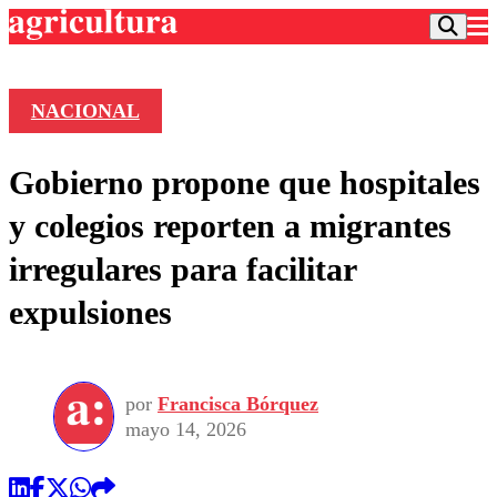
NACIONAL
Podcast
Gobierno propone que hospitales
Frecuencias
Agricultura TV
y colegios reporten a migrantes
Deportes
irregulares para facilitar
Entretención
Colo Colo
Noticias
expulsiones
Motor
Vida Social
Otros Deportes
Dato Practico
Publicaciones en medios
Seleccion Chilena
Economía
Opinión
Torneo Internacional
Internacional
por
Francisca Bórquez
Programas
Torneo Nacional
Nacional
mayo 14, 2026
Comercial
Universidad Católica
Política
Universidad de Chile
Sustentabilidad