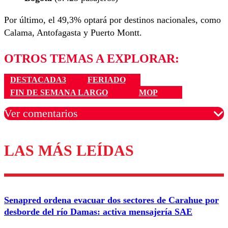
Por último, el 49,3% optará por destinos nacionales, como
Calama, Antofagasta y Puerto Montt.
OTROS TEMAS A EXPLORAR:
DESTACADA3
FERIADO
FIN DE SEMANA LARGO
MOP
Ver comentarios
LAS MÁS LEÍDAS
Los comentarios son moderados para garantizar un
diálogo respetuoso.
Nombre
Senapred ordena evacuar dos sectores de Carahue por
Correo
desborde del río Damas: activa mensajería SAE