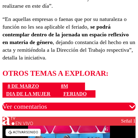
realizarse en este día”.
“En aquellas empresas o faenas que por su naturaleza o
función no les sea aplicable el feriado,
se podrá
contemplar dentro de la jornada un espacio reflexivo
en materia de género
, dejando constancia del hecho en un
acta y remitiéndola a la Dirección del Trabajo respectiva”,
detalla la iniciativa.
OTROS TEMAS A EXPLORAR:
8 DE MARZO
8M
DIA DE LA MUJER
FERIADO
Ver comentarios
Señal 1
EN VIVO
Los comentarios son moderados para garantizar un
diálogo respetuoso.