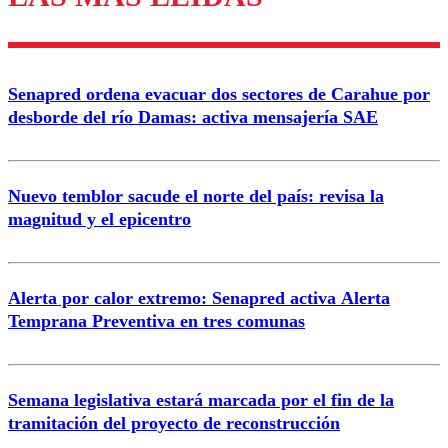
diálogo respetuoso.
Nombre
Senapred ordena evacuar dos sectores de Carahue por
Correo
desborde del río Damas: activa mensajería SAE
Nuevo temblor sacude el norte del país: revisa la
magnitud y el epicentro
Enviar comentario
Alerta por calor extremo: Senapred activa Alerta
Temprana Preventiva en tres comunas
Semana legislativa estará marcada por el fin de la
tramitación del proyecto de reconstrucción