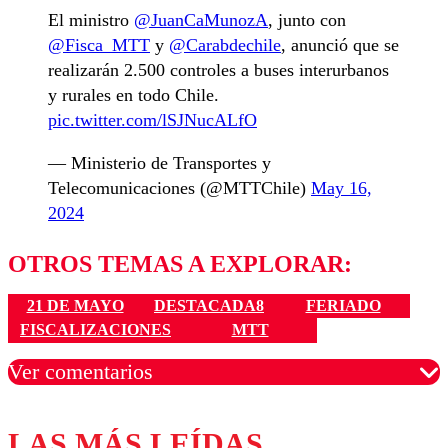
El ministro
@JuanCaMunozA
, junto con
@Fisca_MTT
y
@Carabdechile
, anunció que se
realizarán 2.500 controles a buses interurbanos
y rurales en todo Chile.
pic.twitter.com/lSJNucALfO
— Ministerio de Transportes y
Telecomunicaciones (@MTTChile)
May 16,
2024
OTROS TEMAS A EXPLORAR:
21 DE MAYO
DESTACADA8
FERIADO
FISCALIZACIONES
MTT
Ver comentarios
LAS MÁS LEÍDAS
Los comentarios son moderados para garantizar un