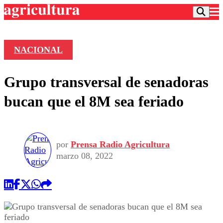
NACIONAL
Podcast
Grupo transversal de senadoras
Frecuencias
Agricultura TV
bucan que el 8M sea feriado
Deportes
Entretención
Colo Colo
Noticias
Motor
por
Prensa Radio Agricultura
Vida Social
Otros Deportes
Dato Practico
marzo 08, 2022
Publicaciones en medios
Seleccion Chilena
Economía
Opinión
Torneo Internacional
Internacional
Programas
Torneo Nacional
Nacional
Comercial
Universidad Católica
Política
Universidad de Chile
Sustentabilidad