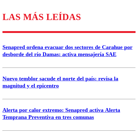
LAS MÁS LEÍDAS
Los comentarios son moderados para garantizar un
diálogo respetuoso.
Nombre
Senapred ordena evacuar dos sectores de Carahue por
Correo
desborde del río Damas: activa mensajería SAE
Nuevo temblor sacude el norte del país: revisa la
magnitud y el epicentro
Enviar comentario
Alerta por calor extremo: Senapred activa Alerta
Temprana Preventiva en tres comunas