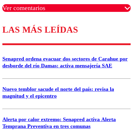
Ver comentarios
LAS MÁS LEÍDAS
Los comentarios son moderados para garantizar un
diálogo respetuoso.
Nombre
Senapred ordena evacuar dos sectores de Carahue por
Correo
desborde del río Damas: activa mensajería SAE
Nuevo temblor sacude el norte del país: revisa la
magnitud y el epicentro
Enviar comentario
Alerta por calor extremo: Senapred activa Alerta
Temprana Preventiva en tres comunas