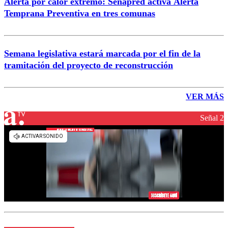
Alerta por calor extremo: Senapred activa Alerta
Temprana Preventiva en tres comunas
Semana legislativa estará marcada por el fin de la
tramitación del proyecto de reconstrucción
VER MÁS
Señal 2