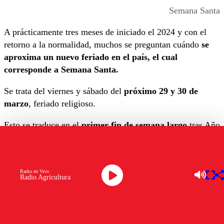
Semana Santa
A prácticamente tres meses de iniciado el 2024 y con el
retorno a la normalidad, muchos se preguntan cuándo
se
aproxima un nuevo feriado en el país, el cual
corresponde a Semana Santa.
Se trata del viernes y sábado del
próximo 29 y 30 de
marzo
, feriado religioso.
Esto se traduce en el
primer fin de semana largo
tras Año
Nuevo, donde miles de ciudadanos y ciudadanas podrán
disfrutar de un descanso.
Semana Santa: ¿Y el resto del calendario?
Radio en Vivo
Radio Agricultura
El siguiente será el miércoles 01 de mayo, con el
Día
Nacional del Trabajo, que es
irrenunciable.