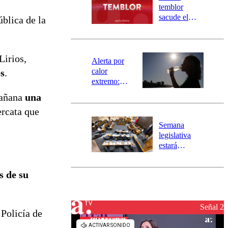
activa
temblor
mensajería
sacude el
ública de la
SAE
norte del país:
revisa la
magnitud y el
Lirios,
epicentro
Alerta por
calor
s
.
extremo:
Senapred
mañana
una
activa Alerta
ercata que
Temprana
Preventiva en
Semana
tres comunas
legislativa
estará
marcada por
el fin de la
s de su
tramitación
del proyecto
de
reconstrucción
Señal 2
 Policía de