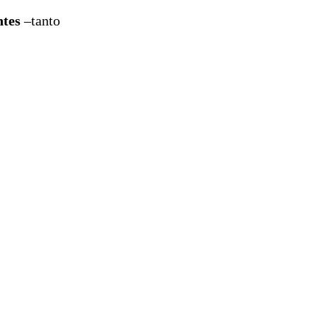
ntes
–tanto