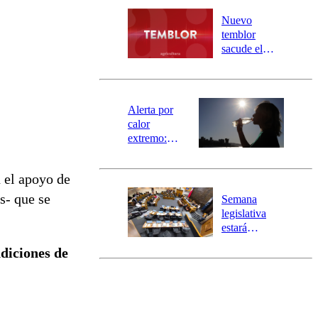
desborde del
río Damas:
Nuevo
activa
temblor
mensajería
sacude el
SAE
norte del país:
revisa la
magnitud y el
epicentro
Alerta por
calor
extremo:
Senapred
activa Alerta
 el apoyo de
Temprana
Preventiva en
s- que se
Semana
tres comunas
legislativa
estará
marcada por
ndiciones de
el fin de la
tramitación
del proyecto
de
reconstrucción