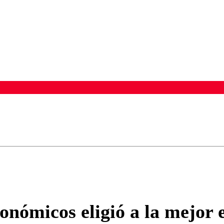
ados para garantizar un diálogo respetuoso.
Correo
Enviar c
ronómicos eligió a la mejo