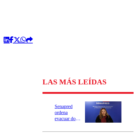
LAS MÁS LEÍDAS
Senapred
ordena
evacuar dos
sectores de
Carahue por