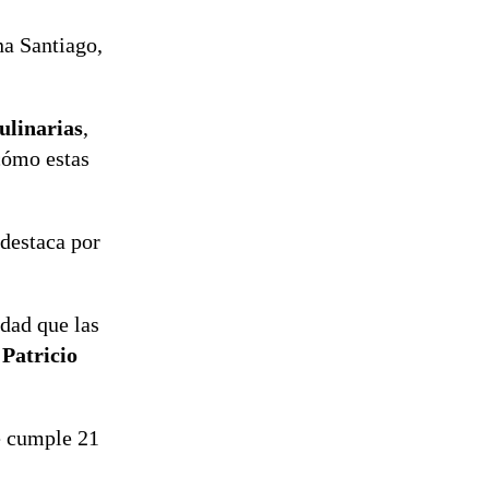
na Santiago,
ulinarias
,
 cómo estas
destaca por
idad que las
ó
Patricio
cumple 21