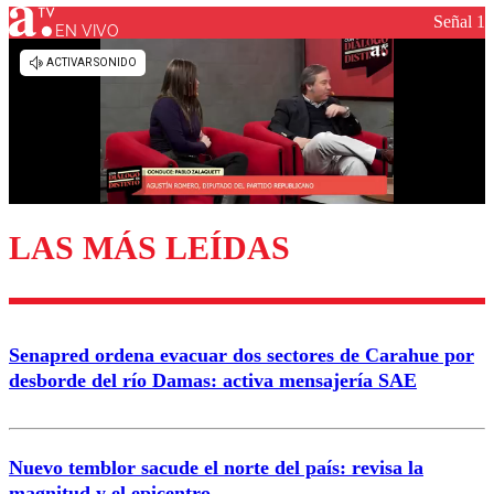
Señal 1
EN VIVO
Los comentarios son moderados para garantizar un
diálogo respetuoso.
Nombre
Correo
LAS MÁS LEÍDAS
Enviar comentario
Senapred ordena evacuar dos sectores de Carahue por
desborde del río Damas: activa mensajería SAE
Nuevo temblor sacude el norte del país: revisa la
magnitud y el epicentro