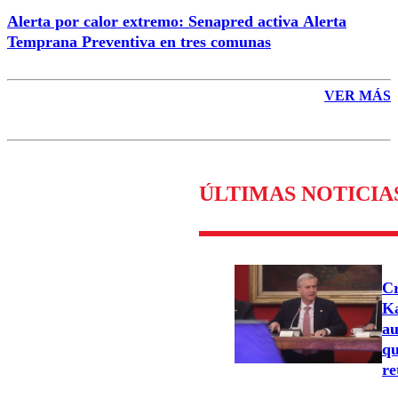
Alerta por calor extremo: Senapred activa Alerta
Temprana Preventiva en tres comunas
VER MÁS
ÚLTIMAS NOTICIA
Cr
Ka
au
qu
re