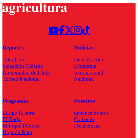
Deportes
Noticias
Colo Colo
Dato Practico
Seleccion Chilena
Economía
Universidad de Chile
Internacional
Torneo Nacional
Nacional
Programas
Nosotros
LLegó la hora
Quienes Somos
El Radar
Contacto
Enfoqué Público
Frecuencias
Hoja de Ruta