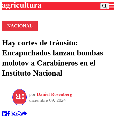
NACIONAL
Podcast
Hay cortes de tránsito:
Frecuencias
Agricultura TV
Encapuchados lanzan bombas
Deportes
molotov a Carabineros en el
Entretención
Colo Colo
Noticias
Instituto Nacional
Motor
Vida Social
Otros Deportes
Dato Practico
Publicaciones en medios
Seleccion Chilena
Economía
Opinión
Torneo Internacional
Internacional
por
Daniel Rosenberg
Programas
Torneo Nacional
Nacional
diciembre 09, 2024
Comercial
Universidad Católica
Política
Universidad de Chile
Sustentabilidad