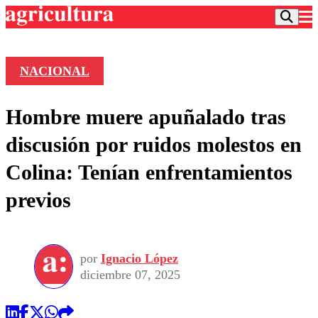
NACIONAL
Podcast
Hombre muere apuñalado tras
Frecuencias
Agricultura TV
discusión por ruidos molestos en
Deportes
Colina: Tenían enfrentamientos
Entretención
Colo Colo
Noticias
previos
Motor
Vida Social
Otros Deportes
Dato Practico
Publicaciones en medios
Seleccion Chilena
Economía
Opinión
Torneo Internacional
Internacional
por
Ignacio López
Programas
Torneo Nacional
Nacional
diciembre 07, 2025
Comercial
Universidad Católica
Política
Universidad de Chile
Sustentabilidad