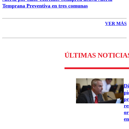
Temprana Preventiva en tres comunas
VER MÁS
ÚLTIMAS NOTICIA
Di
pi
pr
re
or
en