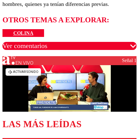
hombres, quienes ya tenían diferencias previas.
OTROS TEMAS A EXPLORAR:
COLINA
Ver comentarios
Señal 1
EN VIVO
Los comentarios son moderados para garantizar un
diálogo respetuoso.
Nombre
Correo
LAS MÁS LEÍDAS