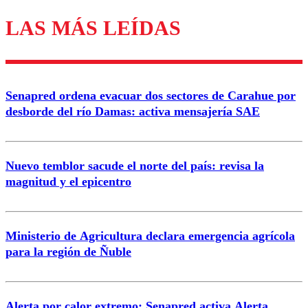
LAS MÁS LEÍDAS
Los comentarios son moderados para garantizar un
diálogo respetuoso.
Nombre
Senapred ordena evacuar dos sectores de Carahue por
Correo
desborde del río Damas: activa mensajería SAE
Nuevo temblor sacude el norte del país: revisa la
magnitud y el epicentro
Enviar comentario
Ministerio de Agricultura declara emergencia agrícola
para la región de Ñuble
Alerta por calor extremo: Senapred activa Alerta