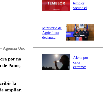
activa
temblor
mensajería
sacude el
SAE
norte del país:
revisa la
magnitud y el
epicentro
Ministerio de
Agricultura
declara
emergencia
agrícola para
 – Agencia Uno
la región de
Ñuble
Alerta por
ucra por no
calor
 de Paine,
extremo:
Senapred
activa Alerta
Temprana
ribir la
Preventiva en
de ampliar,
tres comunas