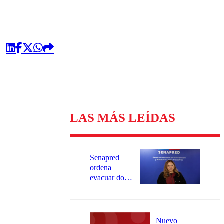
LAS MÁS LEÍDAS
Senapred
ordena
evacuar dos
sectores de
Carahue por
desborde del
río Damas:
Nuevo