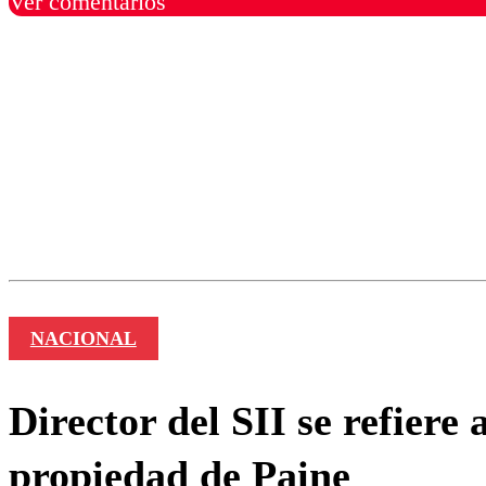
Ver comentarios
Los comentarios son moder
Nombre
NACIONAL
Director del SII se refiere
propiedad de Paine