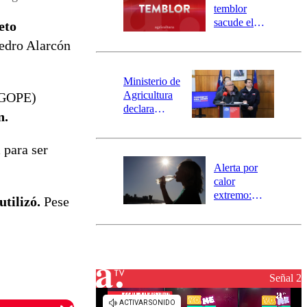
activa
temblor
mensajería
sacude el
eto
SAE
norte del país:
Pedro Alarcón
revisa la
magnitud y el
epicentro
Ministerio de
Agricultura
 (GOPE)
declara
n.
emergencia
agrícola para
l
para ser
la región de
Ñuble
Alerta por
calor
extremo:
tilizó.
Pese
Senapred
activa Alerta
Temprana
Preventiva en
tres comunas
Señal 2