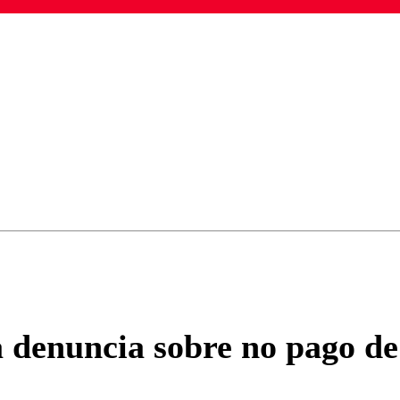
ados para garantizar un diálogo respetuoso.
Correo
Enviar c
 a denuncia sobre no pago d