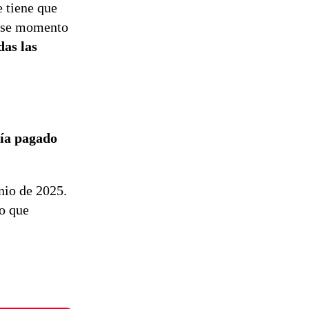
e tiene que
 ese momento
das las
bía pagado
nio de 2025.
o que