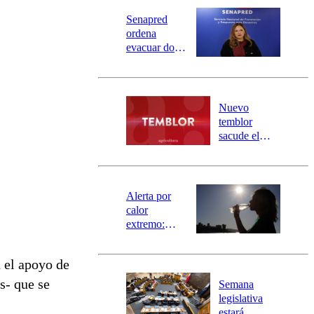
Senapred
ordena
evacuar dos
sectores de
Carahue por
desborde del
río Damas:
Nuevo
activa
temblor
mensajería
sacude el
SAE
norte del país:
revisa la
magnitud y el
epicentro
Alerta por
calor
extremo:
Senapred
activa Alerta
 el apoyo de
Temprana
Preventiva en
s- que se
Semana
tres comunas
legislativa
estará