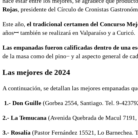
hace estar entre los mejores, se agradece que product
Rojas
, presidente del Círculo de Cronistas Gastronóm
Este año,
el tradicional certamen del Concurso Me
añosꟷ también se realizará en Valparaíso y a Curicó.
Las empanadas fueron calificadas dentro de una esca
de la masa como del pino− y al aspecto general de ca
Las mejores de 2024
A continuación, se detallan las mejores empanadas que
1.- Don Guille
(Gorbea 2554, Santiago. Tel. 9-42379
2.- La Temucana
(Avenida Quebrada de Macul 7191, 
3.- Rosalía
(Pastor Fernández 15521, Lo Barnechea. T