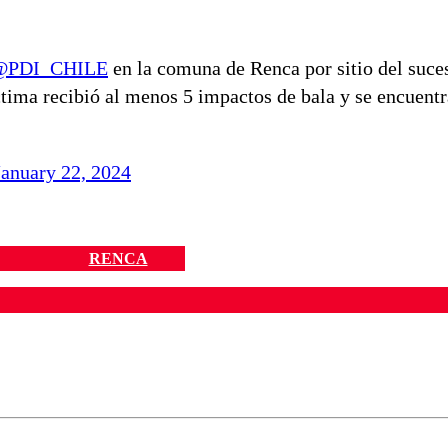
@PDI_CHILE
en la comuna de Renca por sitio del suce
tima recibió al menos 5 impactos de bala y se encuentr
January 22, 2024
RENCA
ados para garantizar un diálogo respetuoso.
Correo