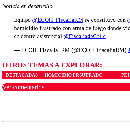
Noticia en desarrollo…
Equipo
@ECOH_FiscaliaRM
se constituyó con
homicidio frustrado con arma de fuego donde víc
en centro asistencial
@FiscaliadeChile
— ECOH_Fiscalia_RM (@ECOH_FiscaliaRM)
OTROS TEMAS A EXPLORAR:
DESTACADA8
HOMICIDIO FRSUTRADO
PDI
Ver comentarios
Los comentarios son moder
Nombre