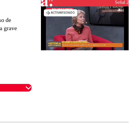
reconstrucción
Señal 2
so de
a grave