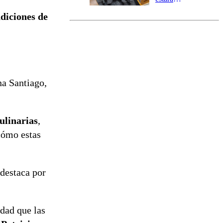
marcada por
ndiciones de
el fin de la
tramitación
del proyecto
de
reconstrucción
na Santiago,
ulinarias
,
 cómo estas
destaca por
idad que las