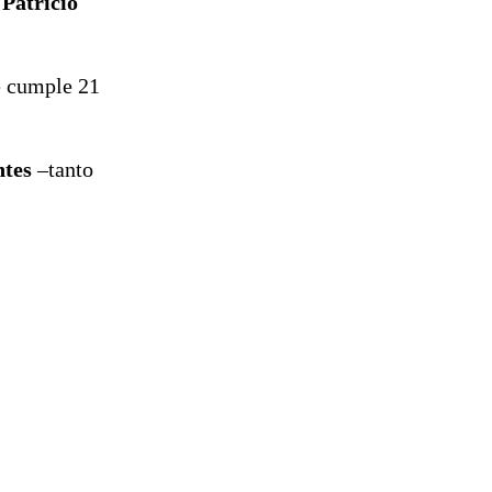
ó
Patricio
cumple 21
ntes
–tanto