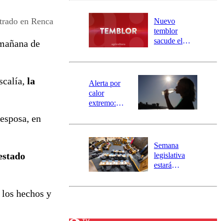
desborde del
río Damas:
trado en Renca
Nuevo
activa
temblor
mensajería
sacude el
 mañana de
SAE
norte del país:
revisa la
magnitud y el
scalía,
la
epicentro
Alerta por
calor
extremo:
Senapred
 esposa, en
activa Alerta
Temprana
Preventiva en
Semana
tres comunas
estado
legislativa
estará
marcada por
el fin de la
 los hechos y
tramitación
del proyecto
de