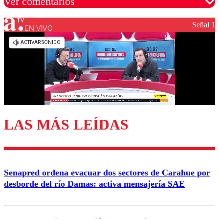
Ver comentarios
Señal 1
EN VIVO
Los comentarios son moderados para garantizar un
diálogo respetuoso.
Nombre
Correo
LAS MÁS LEÍDAS
Enviar comentario
Senapred ordena evacuar dos sectores de Carahue por
desborde del río Damas: activa mensajería SAE