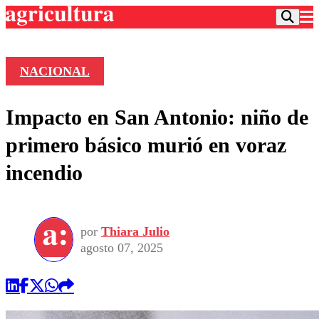
NACIONAL
Podcast
Impacto en San Antonio: niño de
Frecuencias
Agricultura TV
primero básico murió en voraz
Deportes
incendio
Entretención
Colo Colo
Noticias
Motor
Vida Social
Otros Deportes
Dato Practico
Publicaciones en medios
por
Thiara Julio
Seleccion Chilena
Economía
Opinión
agosto 07, 2025
Torneo Internacional
Internacional
Programas
Torneo Nacional
Nacional
Comercial
Universidad Católica
Política
Universidad de Chile
Sustentabilidad