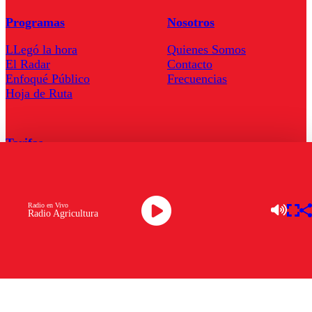
Programas
Nosotros
LLegó la hora
Quienes Somos
El Radar
Contacto
Enfoqué Público
Frecuencias
Hoja de Ruta
Tarifas
Comercial
Tarifas Servel Radio
Radio en Vivo
Radio Agricultura
Radio en Vivo
TV en Vivo
Descarga la APP