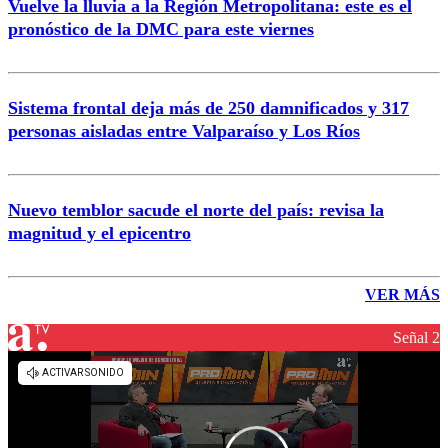
Vuelve la lluvia a la Región Metropolitana: este es el
pronóstico de la DMC para este viernes
Sistema frontal deja más de 250 damnificados y 317
personas aisladas entre Valparaíso y Los Ríos
Nuevo temblor sacude el norte del país: revisa la
magnitud y el epicentro
VER MÁS
Señal 2