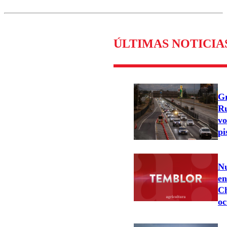
ÚLTIMAS NOTICIA
Gr
Ru
vo
pi
Nu
en
Ch
oc