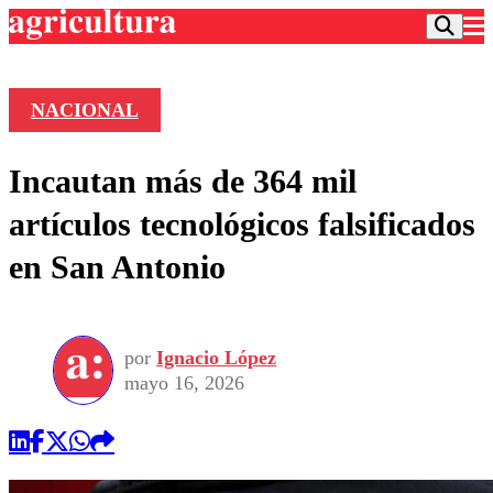
NACIONAL
Podcast
Incautan más de 364 mil
Frecuencias
Agricultura TV
artículos tecnológicos falsificados
Deportes
en San Antonio
Entretención
Colo Colo
Noticias
Motor
Vida Social
Otros Deportes
Dato Practico
Publicaciones en medios
por
Ignacio López
Seleccion Chilena
Economía
Opinión
mayo 16, 2026
Torneo Internacional
Internacional
Programas
Torneo Nacional
Nacional
Comercial
Universidad Católica
Política
Universidad de Chile
Sustentabilidad