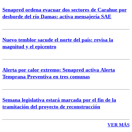
Senapred ordena evacuar dos sectores de Carahue por
Correo
desborde del río Damas: activa mensajería SAE
Nuevo temblor sacude el norte del país: revisa la
magnitud y el epicentro
Enviar comentario
Alerta por calor extremo: Senapred activa Alerta
Temprana Preventiva en tres comunas
Semana legislativa estará marcada por el fin de la
tramitación del proyecto de reconstrucción
VER MÁS