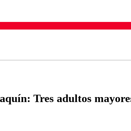
ados para garantizar un diálogo respetuoso.
Correo
Enviar c
aquín: Tres adultos mayores