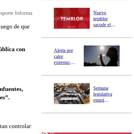
desborde del
río Damas:
sporte Informa
Nuevo
activa
temblor
mensajería
sacude el
luego de que
SAE
norte del país:
revisa la
magnitud y el
blica con
epicentro
Alerta por
calor
extremo:
Senapred
activa Alerta
Temprana
Preventiva en
Semana
nfuentes,
tres comunas
legislativa
es”.
estará
marcada por
el fin de la
tramitación
del proyecto
tan controlar
de