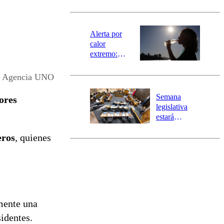
norte del país:
revisa la
magnitud y el
epicentro
Alerta por
calor
extremo:
Senapred
activa Alerta
 – Agencia UNO
Temprana
Preventiva en
Semana
ores
tres comunas
legislativa
estará
marcada por
eros
, quienes
el fin de la
tramitación
del proyecto
de
reconstrucción
lmente una
sidentes.