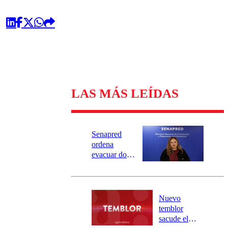
LAS MÁS LEÍDAS
Senapred
ordena
evacuar dos
sectores de
Carahue por
desborde del
río Damas:
Nuevo
activa
temblor
mensajería
sacude el
SAE