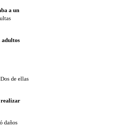
aba a un
ultas
s adultos
 Dos de ellas
 realizar
ió daños