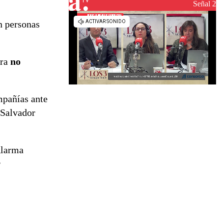
reconstrucción
Señal 2
n personas
ara
no
mpañías ante
 Salvador
Alarma
r