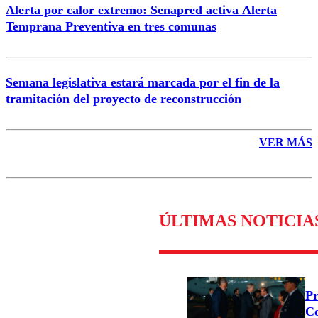
Alerta por calor extremo: Senapred activa Alerta
Temprana Preventiva en tres comunas
Semana legislativa estará marcada por el fin de la
tramitación del proyecto de reconstrucción
VER MÁS
ÚLTIMAS NOTICIA
Pr
Co