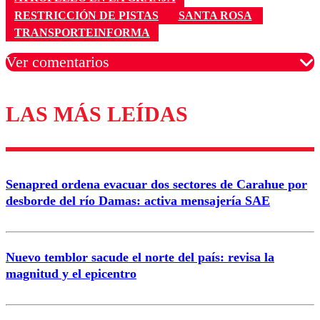
RESTRICCIÓN DE PISTAS
SANTA ROSA
TRANSPORTEINFORMA
Ver comentarios
LAS MÁS LEÍDAS
Los comentarios son moderados para garantizar un
diálogo respetuoso.
Nombre
Senapred ordena evacuar dos sectores de Carahue por
Correo
desborde del río Damas: activa mensajería SAE
Nuevo temblor sacude el norte del país: revisa la
magnitud y el epicentro
Enviar comentario