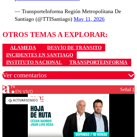
— TransporteInforma Región Metropolitana De
Santiago (@TTISantiago)
May 11, 2026
OTROS TEMAS A EXPLORAR:
ALAMEDA
DESVÍO DE TRÁNSITO
INCIDENTES EN SANTIAGO
INSTITUTO NACIONAL
TRANSPORTEINFORMA
Ver comentarios
Señal 1
EN VIVO
Los comentarios son moderados para garantizar un
diálogo respetuoso.
Nombre
Correo