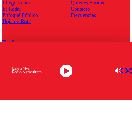
LLegó la hora
Quienes Somos
El Radar
Contacto
Enfoqué Público
Frecuencias
Hoja de Ruta
Tarifas
Comercial
Tarifas Servel Radio
Radio en Vivo
Radio Agricultura
Radio en Vivo
TV en Vivo
Descarga la APP