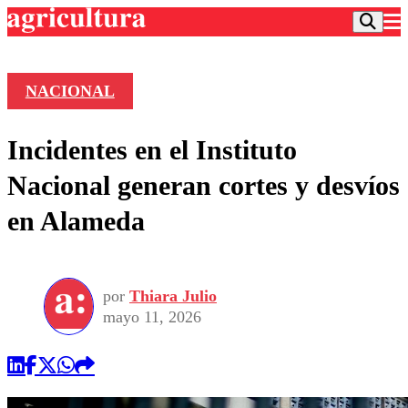
NACIONAL
Podcast
Incidentes en el Instituto
Frecuencias
Agricultura TV
Nacional generan cortes y desvíos
Deportes
en Alameda
Entretención
Colo Colo
Noticias
Motor
Vida Social
Otros Deportes
Dato Practico
Publicaciones en medios
por
Thiara Julio
Seleccion Chilena
Economía
Opinión
mayo 11, 2026
Torneo Internacional
Internacional
Programas
Torneo Nacional
Nacional
Comercial
Universidad Católica
Política
Universidad de Chile
Sustentabilidad