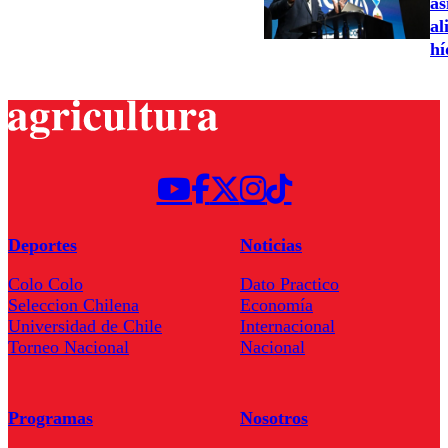
as
al
hí
Deportes
Noticias
Colo Colo
Dato Practico
Seleccion Chilena
Economía
Universidad de Chile
Internacional
Torneo Nacional
Nacional
Programas
Nosotros