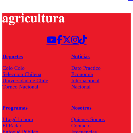
Deportes
Noticias
Colo Colo
Dato Practico
Seleccion Chilena
Economía
Universidad de Chile
Internacional
Torneo Nacional
Nacional
Programas
Nosotros
LLegó la hora
Quienes Somos
El Radar
Contacto
Enfoqué Público
Frecuencias