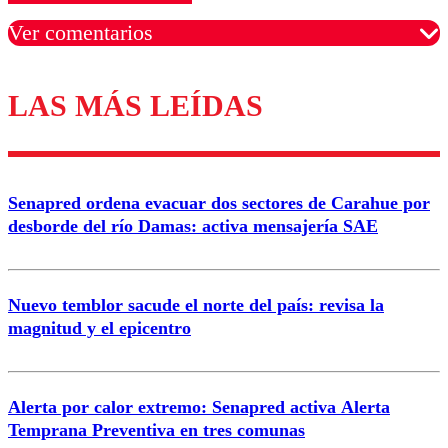
Ver comentarios
LAS MÁS LEÍDAS
Los comentarios son moderados para garantizar un
diálogo respetuoso.
Nombre
Senapred ordena evacuar dos sectores de Carahue por
Correo
desborde del río Damas: activa mensajería SAE
Nuevo temblor sacude el norte del país: revisa la
magnitud y el epicentro
Enviar comentario
Alerta por calor extremo: Senapred activa Alerta
Temprana Preventiva en tres comunas