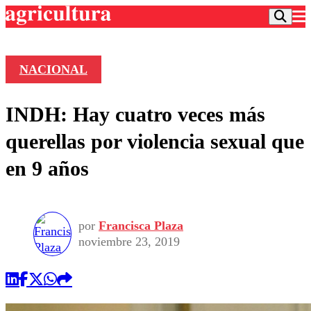
NACIONAL
Podcast
INDH: Hay cuatro veces más
Frecuencias
Agricultura TV
querellas por violencia sexual que
Deportes
en 9 años
Entretención
Colo Colo
Noticias
Motor
Vida Social
Otros Deportes
Dato Practico
Publicaciones en medios
por
Francisca Plaza
Seleccion Chilena
Economía
Opinión
noviembre 23, 2019
Torneo Internacional
Internacional
Programas
Torneo Nacional
Nacional
Comercial
Universidad Católica
Política
Universidad de Chile
Sustentabilidad