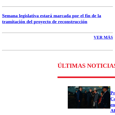
Semana legislativa estará marcada por el fin de la
tramitación del proyecto de reconstrucción
VER MÁS
ÚLTIMAS NOTICIA
Pr
Co
en
Ab