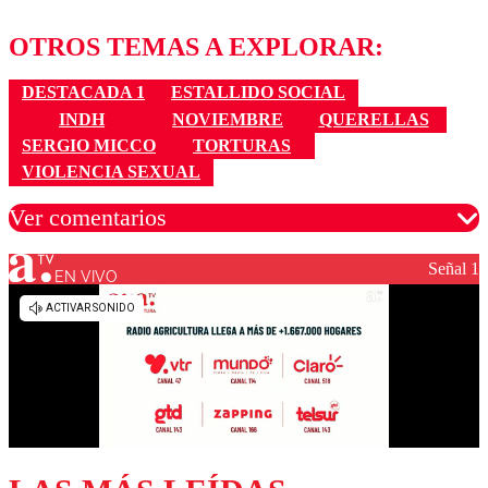
OTROS TEMAS A EXPLORAR:
DESTACADA 1
ESTALLIDO SOCIAL
INDH
NOVIEMBRE
QUERELLAS
SERGIO MICCO
TORTURAS
VIOLENCIA SEXUAL
Ver comentarios
Señal 1
EN VIVO
Los comentarios son moderados para garantizar un
diálogo respetuoso.
Nombre
Correo