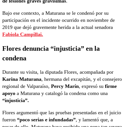
de lesiones graves gravísimas
.
Bajo ese contexto, a Maturana se le condenó por su
participación en el incidente ocurrido en noviembre de
2019 que dejó gravemente herida a la actual senadora
Fabiola Campillai
.
Flores denuncia “injusticia” en la
condena
Durante su visita, la diputada Flores, acompañada por
Karina Maturana
, hermana del excapitán, y el consejero
regional de Valparaíso,
Percy Marín
, expresó su
firme
apoyo
a Maturana y catalogó la condena como una
“injusticia”.
Flores argumentó que las pruebas presentadas en el juicio
fueron
“poco serias e infundadas”
, y lamentó que, a
pesar de ello, Maturana haya recibido una pena tan severa.