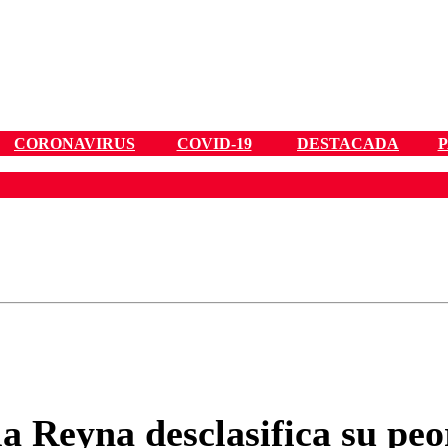
CORONAVIRUS
COVID-19
DESTACADA
ados para garantizar un diálogo respetuoso.
Correo
Enviar c
 Reyna desclasifica su peor