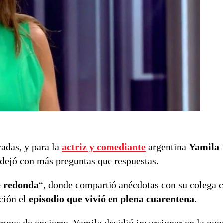
adas, y para la
actriz y comediante
argentina
Yamila
dejó con más preguntas que respuestas.
 redonda
“, donde compartió anécdotas con su colega 
ción el
episodio que vivió en plena cuarentena
.
os de encierro, Yamila decidió incursionar en la pop