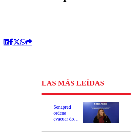
LAS MÁS LEÍDAS
Senapred
ordena
evacuar dos
sectores de
Carahue por