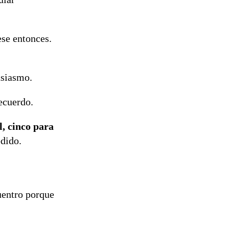
reconstrucción
ese entonces.
usiasmo.
ecuerdo.
l, cinco para
edido.
cuentro porque