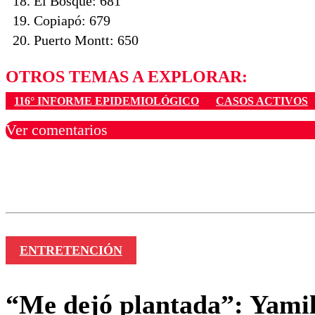
El Bosque: 681
Copiapó: 679
Puerto Montt: 650
OTROS TEMAS A EXPLORAR:
116° INFORME EPIDEMIOLÓGICO
CASOS ACTIVOS
Ver comentarios
Los comentarios son moder
Nombre
ENTRETENCIÓN
“Me dejó plantada”: Yamila