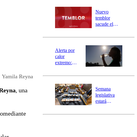
desborde del
río Damas:
Nuevo
activa
temblor
mensajería
sacude el
SAE
norte del país:
revisa la
magnitud y el
epicentro
Alerta por
calor
extremo:
Senapred
activa Alerta
Yamila Reyna
Temprana
Preventiva en
Semana
 Reyna
, una
tres comunas
legislativa
estará
marcada por
comediante
el fin de la
tramitación
del proyecto
de
ular