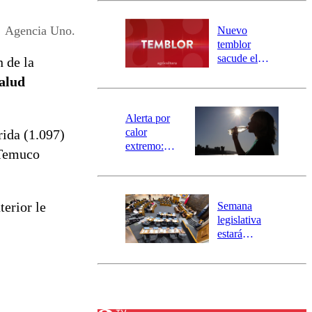
desborde del
río Damas:
Agencia Uno.
Nuevo
activa
temblor
mensajería
sacude el
n de la
SAE
norte del país:
alud
revisa la
magnitud y el
epicentro
Alerta por
calor
rida (1.097)
extremo:
 Temuco
Senapred
activa Alerta
Temprana
Preventiva en
nterior le
Semana
tres comunas
legislativa
estará
marcada por
el fin de la
tramitación
del proyecto
de