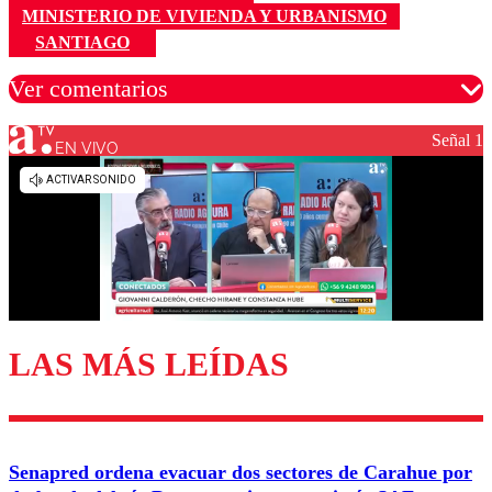
MINISTERIO DE VIVIENDA Y URBANISMO
SANTIAGO
Ver comentarios
Señal 1
EN VIVO
Los comentarios son moderados para garantizar un
diálogo respetuoso.
Nombre
Correo
LAS MÁS LEÍDAS
Enviar comentario
Senapred ordena evacuar dos sectores de Carahue por