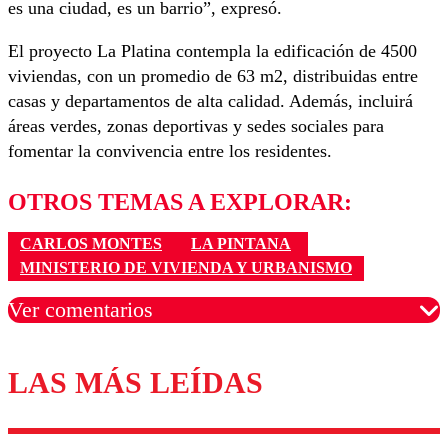
es una ciudad, es un barrio”, expresó.
El proyecto La Platina contempla la edificación de 4500
viviendas, con un promedio de 63 m2, distribuidas entre
casas y departamentos de alta calidad. Además, incluirá
áreas verdes, zonas deportivas y sedes sociales para
fomentar la convivencia entre los residentes.
OTROS TEMAS A EXPLORAR:
CARLOS MONTES
LA PINTANA
MINISTERIO DE VIVIENDA Y URBANISMO
Ver comentarios
LAS MÁS LEÍDAS
Los comentarios son moderados para garantizar un
diálogo respetuoso.
Nombre