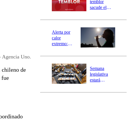
temblor
mensajería
sacude el
SAE
norte del país:
revisa la
magnitud y el
epicentro
Alerta por
calor
extremo:
Senapred
activa Alerta
– Agencia Uno.
Temprana
Preventiva en
Semana
 chileno de
tres comunas
legislativa
 fue
estará
marcada por
el fin de la
tramitación
del proyecto
de
reconstrucción
coordinado