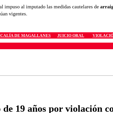
nal impuso al imputado las medidas cautelares de
arrai
núan vigentes.
SCALÍA DE MAGALLANES
JUICIO ORAL
VIOLACI
ados para garantizar un diálogo respetuoso.
Correo
Enviar c
o de 19 años por violación 