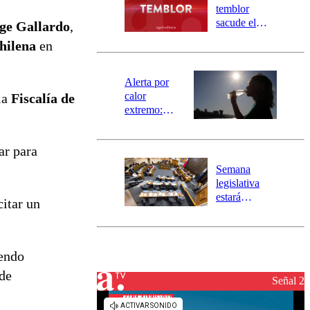
activa
temblor
mensajería
sacude el
ge Gallardo
,
SAE
norte del país:
hilena
en
revisa la
magnitud y el
epicentro
Alerta por
calor
la
Fiscalía de
extremo:
Senapred
activa Alerta
ar para
Temprana
Preventiva en
Semana
tres comunas
legislativa
estará
citar un
marcada por
el fin de la
tramitación
del proyecto
iendo
de
 de
reconstrucción
Señal 2