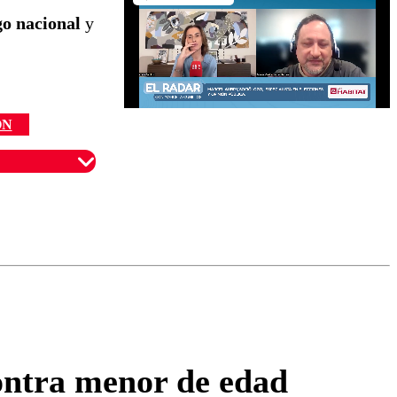
go nacional
y
ÓN
omentario
contra menor de edad