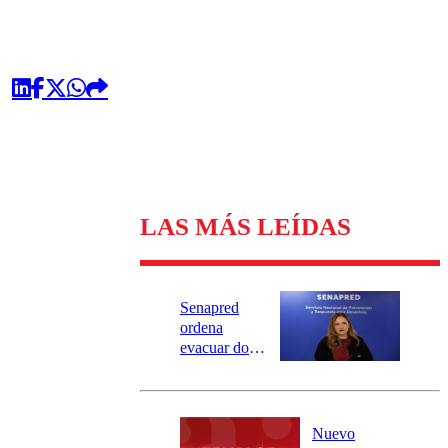
LAS MÁS LEÍDAS
Senapred
ordena
evacuar dos
sectores de
Carahue por
desborde del
río Damas:
Nuevo
activa