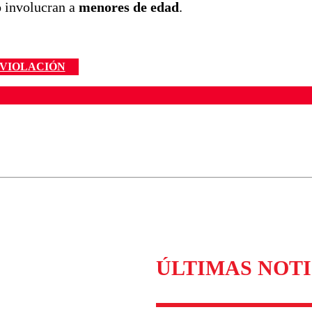
o involucran a
menores de edad
.
VIOLACIÓN
ados para garantizar un diálogo respetuoso.
Correo
Enviar c
ÚLTIMAS NOTI