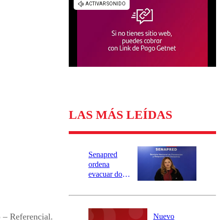
Universidad Católica
Política
Universidad de Chile
Sustentabilidad
LAS MÁS LEÍDAS
Senapred
ordena
evacuar dos
sectores de
Carahue por
desborde del
río Damas:
– Referencial.
Nuevo