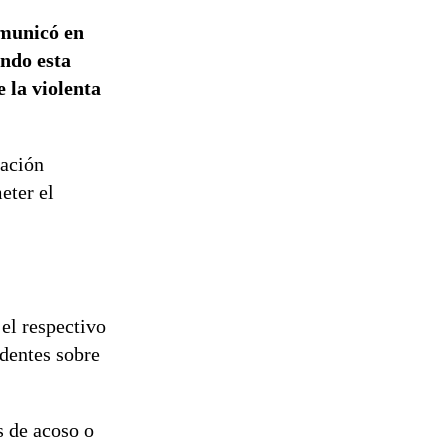
omunicó en
ando esta
 la violenta
gación
eter el
el respectivo
edentes sobre
s de acoso o