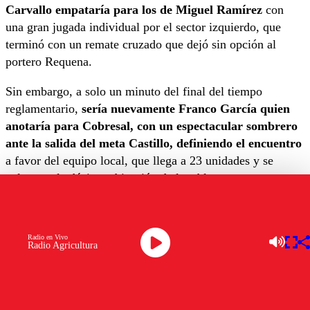
Carvallo empataría para los de Miguel Ramírez
con
una gran jugada individual por el sector izquierdo, que
terminó con un remate cruzado que dejó sin opción al
portero Requena.
Sin embargo, a solo un minuto del final del tiempo
reglamentario,
sería nuevamente Franco García quien
anotaría para Cobresal, con un espectacular sombrero
ante la salida del meta Castillo, definiendo el encuentro
a favor del equipo local, que llega a 23 unidades y se
coloca en la décima ubicación de la tabla, cuatro puntos
sobre los puestos de descenso.
Lo próximo para Cobresal será el duelo ante Palestino el
Radio en Vivo
próximo domingo 25 de agosto en La Cisterna, mientras
Radio Agricultura
que los ‘Dragones Celestes’ enfrentarán a el sábado 24 de
agosto en el Tierra de Campeones.