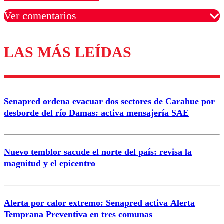
Ver comentarios
LAS MÁS LEÍDAS
Los comentarios son moderados para garantizar un
diálogo respetuoso.
Nombre
Senapred ordena evacuar dos sectores de Carahue por
Correo
desborde del río Damas: activa mensajería SAE
Nuevo temblor sacude el norte del país: revisa la
magnitud y el epicentro
Enviar comentario
Alerta por calor extremo: Senapred activa Alerta
Temprana Preventiva en tres comunas