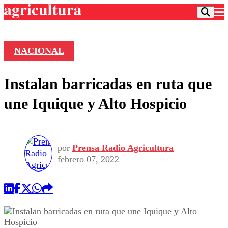
NACIONAL
Podcast
Instalan barricadas en ruta que
Frecuencias
Agricultura TV
une Iquique y Alto Hospicio
Deportes
Entretención
Colo Colo
Noticias
Motor
por
Prensa Radio Agricultura
Vida Social
Otros Deportes
Dato Practico
febrero 07, 2022
Publicaciones en medios
Seleccion Chilena
Economía
Opinión
Torneo Internacional
Internacional
Programas
Torneo Nacional
Nacional
Comercial
Universidad Católica
Política
Universidad de Chile
Sustentabilidad