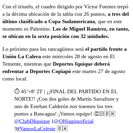
Con el triunfo, el cuadro dirigido por Víctor Fuentes trepó
a la décima ubicación de la tabla con 26 puntos,
a tres del
último clasificado a Copa Sudamericana
, que en este
momento es Palestino.
Los de Miguel Ramírez, en tanto,
se ubican en la sexta posición con 32 unidades.
Lo próximo para los rancagüinos será
el partido frente a
Unión La Calera
este miércoles 28 de agosto en El
Teniente, mientras que
Deportes Iquique deberá
enfrentar a Deportes Copiapó
este martes 27 de agosto
como local.
⏱️ 45’+8′ 2T | ¡¡FINAL DEL PARTIDO EN EL
NORTE!! ¡Con dos goles de Martín Sarrafiore y
uno de Esteban Calderón nos traemos los tres
puntos a Rancagua! ¡Vamos equipo! 👏🏻🇧🇼
@ClubDIquique
1
@OHigginsoficial
3
#VamosLaCeleste
🇧🇼