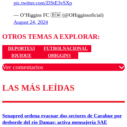
pic.twitter.com/ZlStE3vSXp
— O’Higgins FC 🇧🇼 (@OHigginsoficial)
August 24, 2024
OTROS TEMAS A EXPLORAR:
DEPORTES3
FUTBOLNACIONAL
IQUIQUE
OHIGGINS
Ver comentarios
LAS MÁS LEÍDAS
Los comentarios son moderados para garantizar un
diálogo respetuoso.
Nombre
Senapred ordena evacuar dos sectores de Carahue por
Correo
desborde del río Damas: activa mensajería SAE