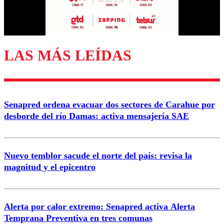
Correo
LAS MÁS LEÍDAS
Enviar comentario
Senapred ordena evacuar dos sectores de Carahue por
desborde del río Damas: activa mensajería SAE
Nuevo temblor sacude el norte del país: revisa la
magnitud y el epicentro
Alerta por calor extremo: Senapred activa Alerta
Temprana Preventiva en tres comunas