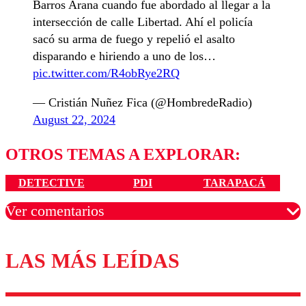
Barros Arana cuando fue abordado al llegar a la
intersección de calle Libertad. Ahí el policía
sacó su arma de fuego y repelió el asalto
disparando e hiriendo a uno de los…
pic.twitter.com/R4obRye2RQ
— Cristián Nuñez Fica (@HombredeRadio)
August 22, 2024
OTROS TEMAS A EXPLORAR:
DETECTIVE
PDI
TARAPACÁ
Ver comentarios
LAS MÁS LEÍDAS
Los comentarios son moderados para garantizar un
diálogo respetuoso.
Nombre