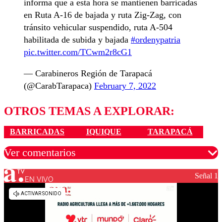
informa que a esta hora se mantienen barricadas
en Ruta A-16 de bajada y ruta Zig-Zag, con
tránsito vehicular suspendido, ruta A-504
habilitada de subida y bajada
#ordenypatria
pic.twitter.com/TCwm2r8cG1
— Carabineros Región de Tarapacá
(@CarabTarapaca)
February 7, 2022
OTROS TEMAS A EXPLORAR:
BARRICADAS
IQUIQUE
TARAPACÁ
Ver comentarios
Señal 1
EN VIVO
Los comentarios son moderados para garantizar un
diálogo respetuoso.
Nombre