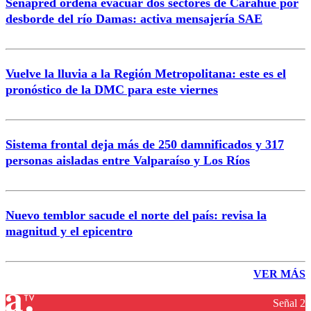
Senapred ordena evacuar dos sectores de Carahue por
desborde del río Damas: activa mensajería SAE
Vuelve la lluvia a la Región Metropolitana: este es el
pronóstico de la DMC para este viernes
Sistema frontal deja más de 250 damnificados y 317
personas aisladas entre Valparaíso y Los Ríos
Nuevo temblor sacude el norte del país: revisa la
magnitud y el epicentro
VER MÁS
Señal 2