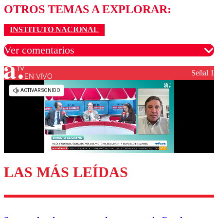
OTROS TEMAS A EXPLORAR:
INSTITUTO NACIONAL
Ver comentarios
Señal 1
EN VIVO
Los comentarios son moderados para garantizar un
diálogo respetuoso.
Nombre
Correo
LAS MÁS LEÍDAS
Enviar comentario