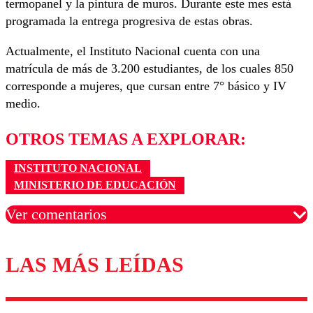
termopanel y la pintura de muros. Durante este mes está
programada la entrega progresiva de estas obras.
Actualmente, el Instituto Nacional cuenta con una
matrícula de más de 3.200 estudiantes, de los cuales 850
corresponde a mujeres, que cursan entre 7° básico y IV
medio.
OTROS TEMAS A EXPLORAR:
INSTITUTO NACIONAL
MINISTERIO DE EDUCACIÓN
Ver comentarios
LAS MÁS LEÍDAS
Los comentarios son moderados para garantizar un
diálogo respetuoso.
Nombre