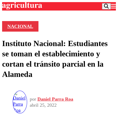
NACIONAL
Podcast
Instituto Nacional: Estudiantes
Frecuencias
Agricultura TV
se toman el establecimiento y
Deportes
cortan el tránsito parcial en la
Entretención
Colo Colo
Noticias
Alameda
Motor
Vida Social
Otros Deportes
Dato Practico
Publicaciones en medios
Seleccion Chilena
Economía
Opinión
Torneo Internacional
Internacional
Programas
por
Daniel Parra Roa
Torneo Nacional
Nacional
Comercial
abril 25, 2022
Universidad Católica
Política
Universidad de Chile
Sustentabilidad