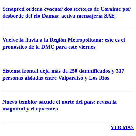
Senapred ordena evacuar dos sectores de Carahue por
Correo
desborde del río Damas: activa mensajería SAE
Vuelve la lluvia a la Región Metropolitana: este es el
pronóstico de la DMC para este viernes
Enviar comentario
Sistema frontal deja más de 250 damnificados y 317
personas aisladas entre Valparaíso y Los Ríos
Nuevo temblor sacude el norte del país: revisa la
magnitud y el epicentro
VER MÁS