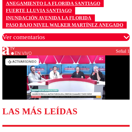
ANEGAMIENTO LA FLORIDA SANTIAGO
FUERTE LLUVIA SANTIAGO
INUNDACIÓN AVENIDA LA FLORIDA
PASO BAJO NIVEL WALKER MARTÍNEZ ANEGADO
Ver comentarios
Señal 1
EN VIVO
Los comentarios son moderados para garantizar un
diálogo respetuoso.
Nombre
Correo
LAS MÁS LEÍDAS
Enviar comentario