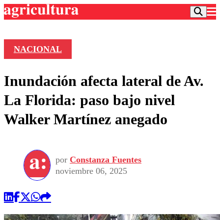
NACIONAL
Podcast
Inundación afecta lateral de Av.
Frecuencias
Agricultura TV
La Florida: paso bajo nivel
Deportes
Walker Martínez anegado
Entretención
Colo Colo
Noticias
Motor
Vida Social
Otros Deportes
Dato Practico
Publicaciones en medios
por
Constanza Fuentes
Seleccion Chilena
Economía
Opinión
noviembre 06, 2025
Torneo Internacional
Internacional
Programas
Torneo Nacional
Nacional
Comercial
Universidad Católica
Política
Universidad de Chile
Sustentabilidad