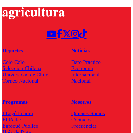
Deportes
Noticias
Colo Colo
Dato Practico
Seleccion Chilena
Economía
Universidad de Chile
Internacional
Torneo Nacional
Nacional
Programas
Nosotros
LLegó la hora
Quienes Somos
El Radar
Contacto
Enfoqué Público
Frecuencias
Hoja de Ruta