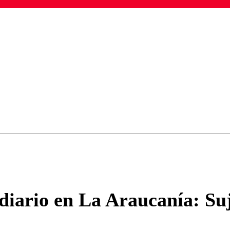
ados para garantizar un diálogo respetuoso.
Correo
Enviar c
ndiario en La Araucanía: S