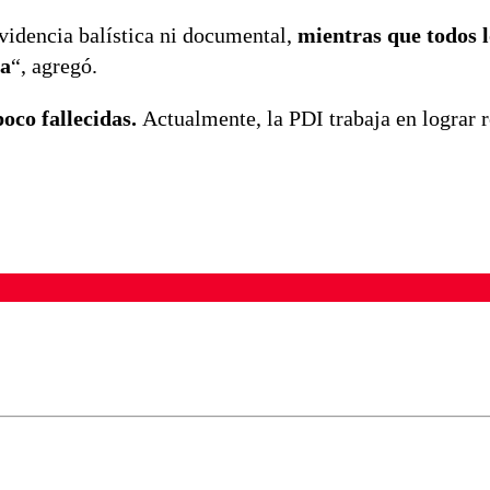
evidencia balística ni documental,
mientras que todos l
ía
“, agregó.
oco fallecidas.
Actualmente, la PDI trabaja en lograr 
ados para garantizar un diálogo respetuoso.
Correo