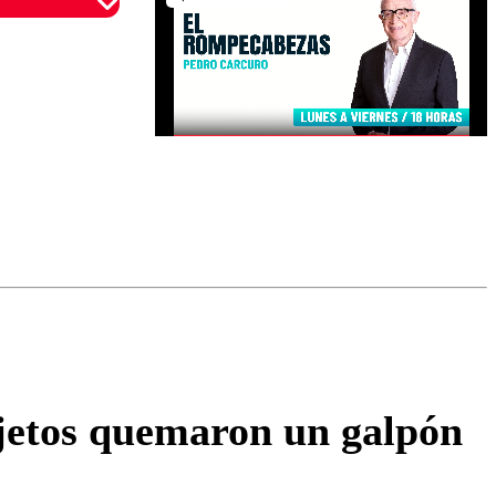
omentario
ujetos quemaron un galpón