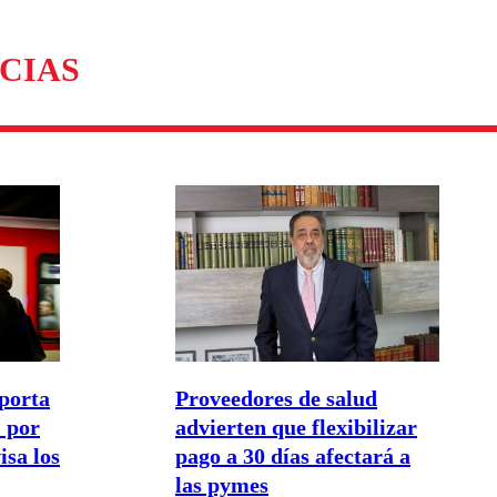
omentario
CIAS
porta
Proveedores de salud
 por
advierten que flexibilizar
isa los
pago a 30 días afectará a
las pymes