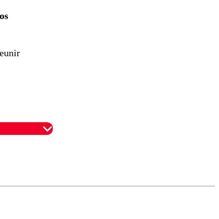
os
reunir