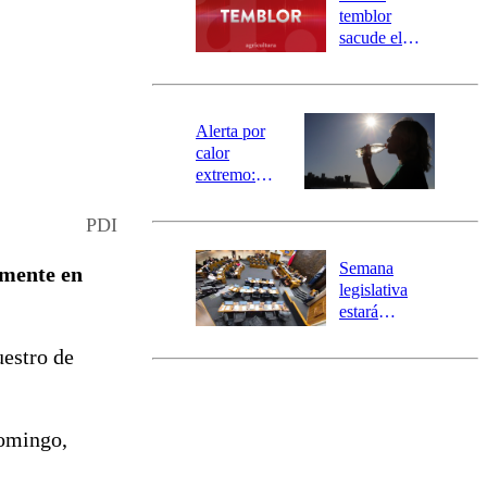
activa
temblor
mensajería
sacude el
SAE
norte del país:
revisa la
magnitud y el
epicentro
Alerta por
calor
extremo:
Senapred
activa Alerta
PDI
Temprana
Preventiva en
Semana
mente en
tres comunas
legislativa
estará
marcada por
uestro de
el fin de la
tramitación
del proyecto
de
domingo,
reconstrucción