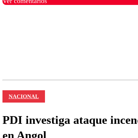
Ver comentarios
Los comentarios son moder
Nombre
NACIONAL
PDI investiga ataque ince
en Angol