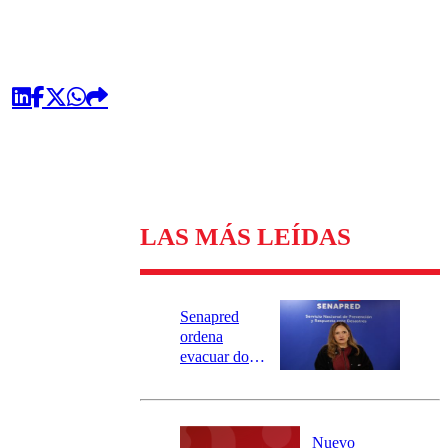
LAS MÁS LEÍDAS
Senapred
ordena
evacuar dos
sectores de
Carahue por
desborde del
río Damas:
Nuevo