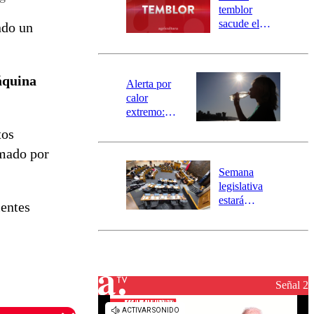
activa
temblor
mensajería
sacude el
ndo un
SAE
norte del país:
revisa la
magnitud y el
áquina
epicentro
Alerta por
calor
extremo:
Senapred
tos
activa Alerta
rmado por
Temprana
Preventiva en
Semana
tres comunas
legislativa
estará
ientes
marcada por
el fin de la
tramitación
del proyecto
de
reconstrucción
Señal 2