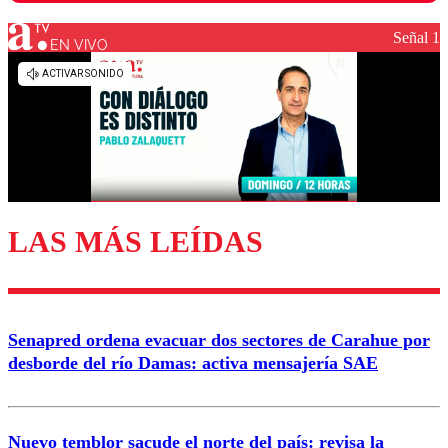
Señal 1
EN VIVO
Los comentarios son moderados para garantizar un
diálogo respetuoso.
Nombre
Correo
LAS MÁS LEÍDAS
Enviar comentario
Senapred ordena evacuar dos sectores de Carahue por
desborde del río Damas: activa mensajería SAE
Nuevo temblor sacude el norte del país: revisa la