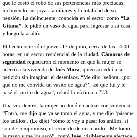
que le costó el robo de sus pertenencias más preciadas,
incluyendo sus joyas familiares y la totalidad de su
pensión. La delincuente, conocida en el sector como
“La
Gitana”
, le pidió un vaso de agua para ingresar a su casa,
y luego la asaltó.
El hecho ocurrió el jueves 17 de julio, cerca de las 14:00
horas, en un sector residencial de la ciudad.
Cámaras de
seguridad
registraron el momento en que la mujer se
acercó a la vivienda de
Inés Mora
, quien accedió a su
petición sin imaginar el desenlace. “Me dijo ‘señora, ¿por
qué no me convida un vasito de agua?’, así que fui y le
pasé el jarrito de agua”, relató la víctima a
T13.
Una vez dentro, la mujer no dudó en actuar con violencia.
“Entró, me dijo que ya se tomó el agua, y me dijo ‘pásame
los anillos’. (Le dije) ‘cómo le voy a pasar los anillos, si
son de compromiso, el recuerdo de mi marido’. Me tomó
la mano y me los sacó”, contó
Inés
, visiblemente afectada.