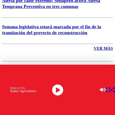
Alerta por calor extremo: Senapred activa Alerta
Temprana Preventiva en tres comunas
Semana legislativa estará marcada por el fin de la
tramitación del proyecto de reconstrucción
VER MÁS
DATO PRACTICO
Lo que debes saber del
Radio en Vivo
Radio Agricultura
Monitoreo Continuo de Glucosa