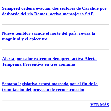
Senapred ordena evacuar dos sectores de Carahue por
Correo
desborde del río Damas: activa mensajería SAE
Nuevo temblor sacude el norte del país: revisa la
magnitud y el epicentro
Enviar comentario
Alerta por calor extremo: Senapred activa Alerta
Temprana Preventiva en tres comunas
Semana legislativa estará marcada por el fin de la
tramitación del proyecto de reconstrucción
VER MÁS