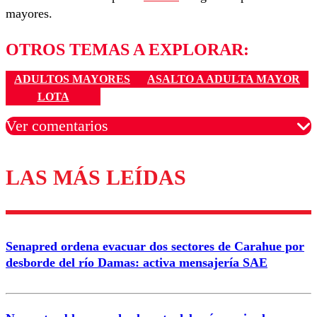
mayores.
OTROS TEMAS A EXPLORAR:
ADULTOS MAYORES
ASALTO A ADULTA MAYOR
LOTA
Ver comentarios
LAS MÁS LEÍDAS
Los comentarios son moderados para garantizar un
diálogo respetuoso.
Nombre
Senapred ordena evacuar dos sectores de Carahue por
Correo
desborde del río Damas: activa mensajería SAE