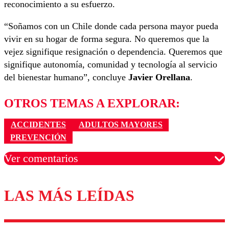
reconocimiento a su esfuerzo.
“Soñamos con un Chile donde cada persona mayor pueda
vivir en su hogar de forma segura. No queremos que la
vejez signifique resignación o dependencia. Queremos que
signifique autonomía, comunidad y tecnología al servicio
del bienestar humano”, concluye
Javier Orellana
.
OTROS TEMAS A EXPLORAR:
ACCIDENTES
ADULTOS MAYORES
PREVENCIÓN
Ver comentarios
LAS MÁS LEÍDAS
Los comentarios son moderados para garantizar un
diálogo respetuoso.
Nombre