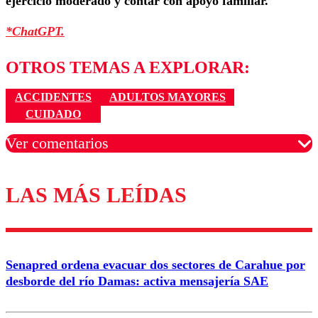
ejercicio moderado y contar con apoyo familiar.
*ChatGPT.
OTROS TEMAS A EXPLORAR:
ACCIDENTES
ADULTOS MAYORES
CUIDADO
Ver comentarios
LAS MÁS LEÍDAS
Los comentarios son moderados para garantizar un
diálogo respetuoso.
Nombre
Senapred ordena evacuar dos sectores de Carahue por
Correo
desborde del río Damas: activa mensajería SAE