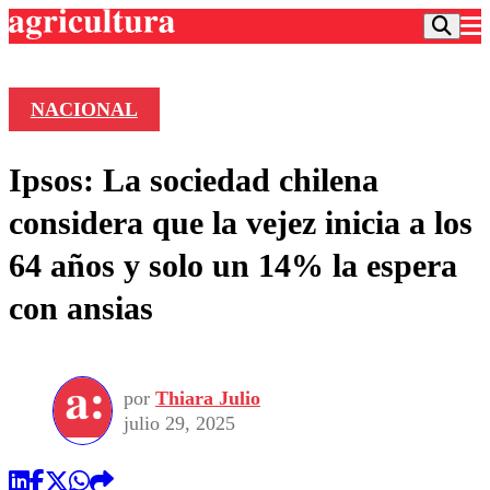
NACIONAL
Podcast
Ipsos: La sociedad chilena
Frecuencias
Agricultura TV
considera que la vejez inicia a los
Deportes
64 años y solo un 14% la espera
Entretención
Colo Colo
Noticias
con ansias
Motor
Vida Social
Otros Deportes
Dato Practico
Publicaciones en medios
Seleccion Chilena
Economía
Opinión
Torneo Internacional
Internacional
por
Thiara Julio
Programas
Torneo Nacional
Nacional
julio 29, 2025
Comercial
Universidad Católica
Política
Universidad de Chile
Sustentabilidad