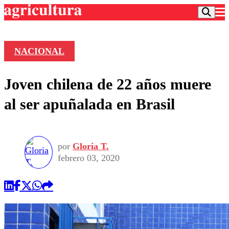
NACIONAL
Podcast
Joven chilena de 22 años muere
Frecuencias
Agricultura TV
al ser apuñalada en Brasil
Deportes
Entretención
Colo Colo
Noticias
Motor
por
Gloria T.
Vida Social
Otros Deportes
Dato Practico
febrero 03, 2020
Publicaciones en medios
Seleccion Chilena
Economía
Opinión
Torneo Internacional
Internacional
Programas
Torneo Nacional
Nacional
Comercial
Universidad Católica
Política
Universidad de Chile
Sustentabilidad