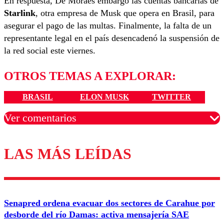
En respuesta, De Moraes embargó las cuentas bancarias de
Starlink
, otra empresa de Musk que opera en Brasil, para
asegurar el pago de las multas. Finalmente, la falta de un
representante legal en el país desencadenó la suspensión de
la red social este viernes.
OTROS TEMAS A EXPLORAR:
BRASIL
ELON MUSK
TWITTER
Ver comentarios
LAS MÁS LEÍDAS
Los comentarios son moderados para garantizar un
diálogo respetuoso.
Nombre
Senapred ordena evacuar dos sectores de Carahue por
Correo
desborde del río Damas: activa mensajería SAE