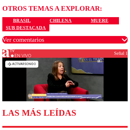
OTROS TEMAS A EXPLORAR:
BRASIL
CHILENA
MUERE
SUB DESTACADA
Ver comentarios
Señal 1
EN VIVO
Los comentarios son moderados para garantizar un
diálogo respetuoso.
Nombre
Correo
LAS MÁS LEÍDAS
Enviar comentario