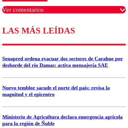
Ver comentarios
LAS MÁS LEÍDAS
Los comentarios son moderados para garantizar un
diálogo respetuoso.
Nombre
Senapred ordena evacuar dos sectores de Carahue por
Correo
desborde del río Damas: activa mensajería SAE
Nuevo temblor sacude el norte del país: revisa la
magnitud y el epicentro
Enviar comentario
Ministerio de Agricultura declara emergencia agrícola
para la región de Ñuble