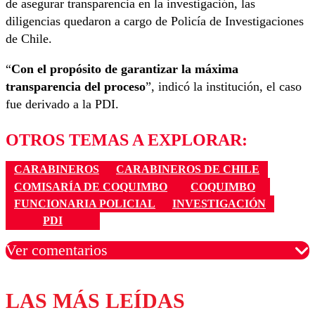
de asegurar transparencia en la investigación, las
diligencias quedaron a cargo de
Policía de Investigaciones
de Chile
.
“
Con el propósito de garantizar la máxima
transparencia del proceso
”, indicó la institución, el caso
fue derivado a la PDI.
OTROS TEMAS A EXPLORAR:
CARABINEROS
CARABINEROS DE CHILE
COMISARÍA DE COQUIMBO
COQUIMBO
FUNCIONARIA POLICIAL
INVESTIGACIÓN
PDI
Ver comentarios
LAS MÁS LEÍDAS
Los comentarios son moderados para garantizar un
diálogo respetuoso.