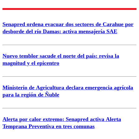
Nombre
Senapred ordena evacuar dos sectores de Carahue por
Correo
desborde del río Damas: activa mensajería SAE
Nuevo temblor sacude el norte del país: revisa la
magnitud y el epicentro
Enviar comentario
Ministerio de Agricultura declara emergencia agrícola
para la región de Ñuble
Alerta por calor extremo: Senapred activa Alerta
Temprana Preventiva en tres comunas