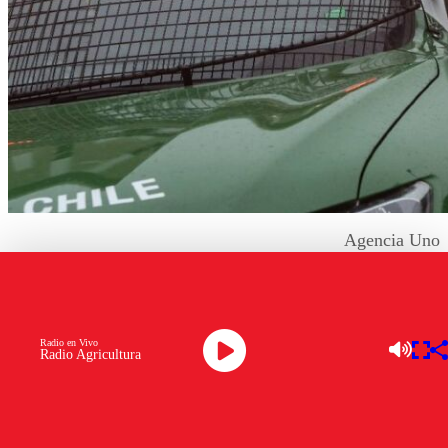
Agencia Uno
Una carga de bebidas alcohólicas avaluada en cerca de
$300 millones
fue recuperada por Carabineros tras un
operativo que terminó con dos detenidos en la región
Radio en Vivo
Radio Agricultura
Metropolitana.
El procedimiento se desarrolló luego del robo de un
camión en
Lo Espejo
, cuyo conductor fue intimidado por