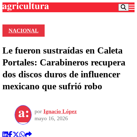
NACIONAL
Podcast
Le fueron sustraídas en Caleta
Frecuencias
Agricultura TV
Portales: Carabineros recupera
Deportes
dos discos duros de influencer
Entretención
Colo Colo
Noticias
mexicano que sufrió robo
Motor
Vida Social
Otros Deportes
Dato Practico
Publicaciones en medios
Seleccion Chilena
Economía
Opinión
Torneo Internacional
Internacional
por
Ignacio López
Programas
Torneo Nacional
Nacional
mayo 16, 2026
Comercial
Universidad Católica
Política
Universidad de Chile
Sustentabilidad