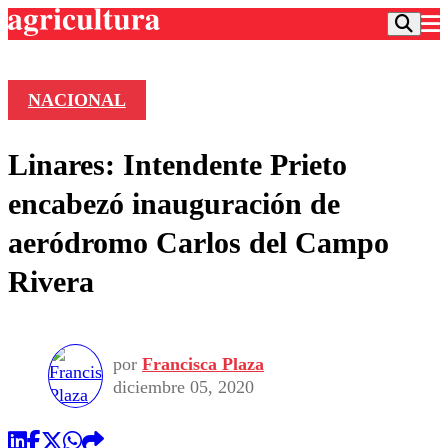
NACIONAL
Podcast
Linares: Intendente Prieto
Frecuencias
Agricultura TV
encabezó inauguración de
Deportes
aeródromo Carlos del Campo
Entretención
Colo Colo
Noticias
Rivera
Motor
Vida Social
Otros Deportes
Dato Practico
Publicaciones en medios
Seleccion Chilena
Economía
Opinión
Torneo Internacional
Internacional
por
Francisca Plaza
Programas
Torneo Nacional
Nacional
diciembre 05, 2020
Comercial
Universidad Católica
Política
Universidad de Chile
Sustentabilidad