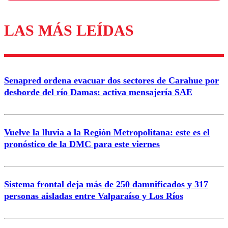
LAS MÁS LEÍDAS
Los comentarios son moderados para garantizar un
diálogo respetuoso.
Nombre
Senapred ordena evacuar dos sectores de Carahue por
Correo
desborde del río Damas: activa mensajería SAE
Vuelve la lluvia a la Región Metropolitana: este es el
pronóstico de la DMC para este viernes
Enviar comentario
Sistema frontal deja más de 250 damnificados y 317
personas aisladas entre Valparaíso y Los Ríos