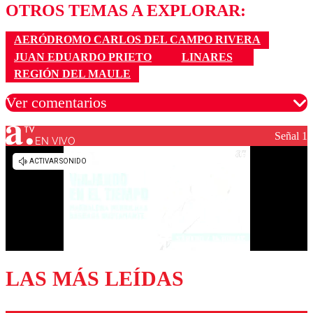
OTROS TEMAS A EXPLORAR:
AERÓDROMO CARLOS DEL CAMPO RIVERA
JUAN EDUARDO PRIETO
LINARES
REGIÓN DEL MAULE
Ver comentarios
Señal 1
EN VIVO
Los comentarios son moderados para garantizar un
diálogo respetuoso.
Nombre
Correo
LAS MÁS LEÍDAS