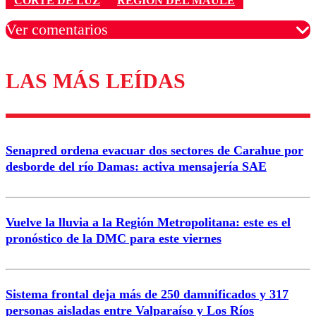
CORTE DE LUZ
REGIÓN DEL MAULE
Ver comentarios
LAS MÁS LEÍDAS
Los comentarios son moderados para garantizar un
diálogo respetuoso.
Nombre
Senapred ordena evacuar dos sectores de Carahue por
Correo
desborde del río Damas: activa mensajería SAE
Vuelve la lluvia a la Región Metropolitana: este es el
pronóstico de la DMC para este viernes
Enviar comentario
Sistema frontal deja más de 250 damnificados y 317
personas aisladas entre Valparaíso y Los Ríos