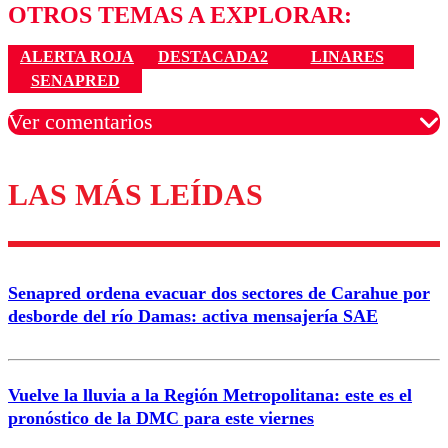
OTROS TEMAS A EXPLORAR:
ALERTA ROJA
DESTACADA2
LINARES
SENAPRED
Ver comentarios
LAS MÁS LEÍDAS
Los comentarios son moderados para garantizar un
diálogo respetuoso.
Nombre
Senapred ordena evacuar dos sectores de Carahue por
Correo
desborde del río Damas: activa mensajería SAE
Vuelve la lluvia a la Región Metropolitana: este es el
pronóstico de la DMC para este viernes
Enviar comentario