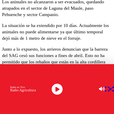
Los animales no alcanzaron a ser evacuados, quedando
atrapados en el sector de Laguna del Maule, paso
Pehuenche y sector Campanio.
La situación se ha extendido por 10 días. Actualmente los
animales no puede alimentarse ya que último temporal
dejó más de 1 metro de nieve en el forraje.
Junto a lo expuesto, los arrieros denuncian que la barrera
del SAG cesó sus funciones a fines de abril. Esto no ha
permitido que los rebaños que están en la alta cordillera
puedan ser sacados.
Además, indican que los funcionarios mantiene con
candado los corrales y mangas de embarque de ganado,
Radio en Vivo
Radio Agricultura
situación que dificulta la sobrevivencia de los animales.
“En la desesperación sus dueños, junto a carabineros,
rompieron los candados para poder usar las instalaciones y