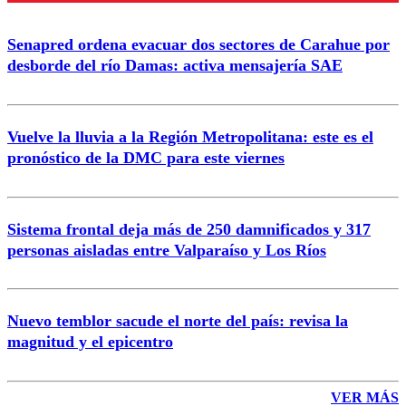
Enviar comentario
Senapred ordena evacuar dos sectores de Carahue por
desborde del río Damas: activa mensajería SAE
Vuelve la lluvia a la Región Metropolitana: este es el
pronóstico de la DMC para este viernes
Sistema frontal deja más de 250 damnificados y 317
personas aisladas entre Valparaíso y Los Ríos
Nuevo temblor sacude el norte del país: revisa la
magnitud y el epicentro
VER MÁS