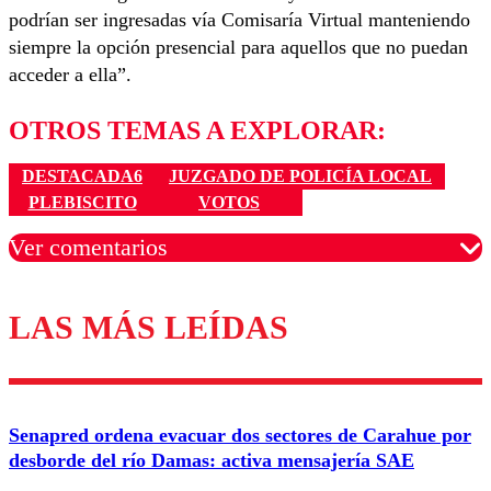
podrían ser ingresadas vía Comisaría Virtual manteniendo
siempre la opción presencial para aquellos que no puedan
acceder a ella”.
OTROS TEMAS A EXPLORAR:
DESTACADA6
JUZGADO DE POLICÍA LOCAL
PLEBISCITO
VOTOS
Ver comentarios
LAS MÁS LEÍDAS
Los comentarios son moderados para garantizar un
diálogo respetuoso.
Nombre
Senapred ordena evacuar dos sectores de Carahue por
Correo
desborde del río Damas: activa mensajería SAE