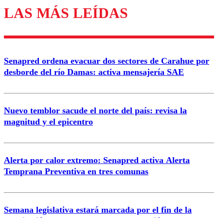
LAS MÁS LEÍDAS
Los comentarios son moderados para garantizar un
diálogo respetuoso.
Nombre
Senapred ordena evacuar dos sectores de Carahue por
Correo
desborde del río Damas: activa mensajería SAE
Nuevo temblor sacude el norte del país: revisa la
magnitud y el epicentro
Enviar comentario
Alerta por calor extremo: Senapred activa Alerta
Temprana Preventiva en tres comunas
Semana legislativa estará marcada por el fin de la