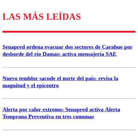
LAS MÁS LEÍDAS
Los comentarios son moderados para garantizar un
diálogo respetuoso.
Nombre
Senapred ordena evacuar dos sectores de Carahue por
Correo
desborde del río Damas: activa mensajería SAE
Nuevo temblor sacude el norte del país: revisa la
magnitud y el epicentro
Enviar comentario
Alerta por calor extremo: Senapred activa Alerta
Temprana Preventiva en tres comunas