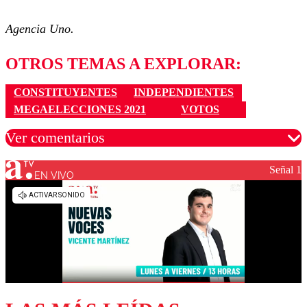
Agencia Uno.
OTROS TEMAS A EXPLORAR:
CONSTITUYENTES
INDEPENDIENTES
MEGAELECCIONES 2021
VOTOS
Ver comentarios
Señal 1
EN VIVO
Los comentarios son moderados para garantizar un
diálogo respetuoso.
Nombre
Correo