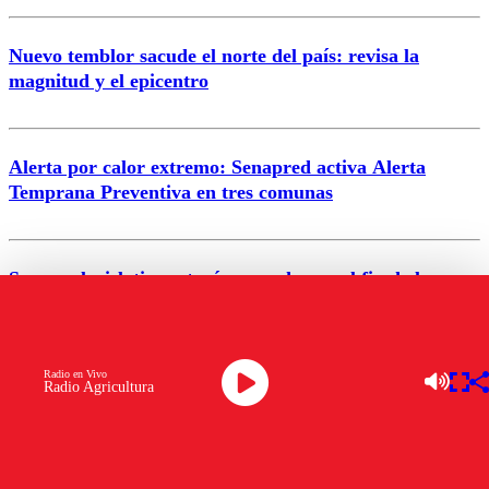
Nuevo temblor sacude el norte del país: revisa la
magnitud y el epicentro
Enviar comentario
Alerta por calor extremo: Senapred activa Alerta
Temprana Preventiva en tres comunas
Semana legislativa estará marcada por el fin de la
tramitación del proyecto de reconstrucción
VER MÁS
Radio en Vivo
Radio Agricultura
NACIONAL