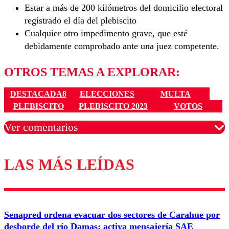
Estar a más de 200 kilómetros del domicilio electoral
registrado el día del plebiscito
Cualquier otro impedimento grave, que esté
debidamente comprobado ante una juez competente.
OTROS TEMAS A EXPLORAR:
DESTACADA8
ELECCIONES
MULTA
PLEBISCITO
PLEBISCITO 2023
VOTOS
Ver comentarios
LAS MÁS LEÍDAS
Los comentarios son moderados para garantizar un
diálogo respetuoso.
Nombre
Senapred ordena evacuar dos sectores de Carahue por
Correo
desborde del río Damas: activa mensajería SAE