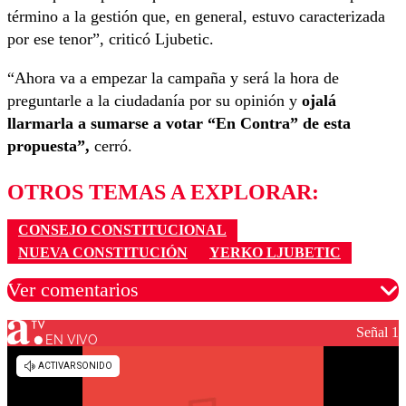
término a la gestión que, en general, estuvo caracterizada
por ese tenor”, criticó Ljubetic.
“Ahora va a empezar la campaña y será la hora de
preguntarle a la ciudadanía por su opinión y
ojalá
llarmarla a sumarse a votar “En Contra” de esta
propuesta”,
cerró.
OTROS TEMAS A EXPLORAR:
CONSEJO CONSTITUCIONAL
NUEVA CONSTITUCIÓN
YERKO LJUBETIC
Ver comentarios
Señal 1
EN VIVO
Los comentarios son moderados para garantizar un
diálogo respetuoso.
Nombre