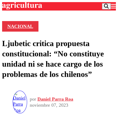
NACIONAL
Podcast
Ljubetic critica propuesta
Frecuencias
Agricultura TV
constitucional: “No constituye
Deportes
unidad ni se hace cargo de los
Entretención
Colo Colo
Noticias
problemas de los chilenos”
Motor
Vida Social
Otros Deportes
Dato Practico
Publicaciones en medios
Seleccion Chilena
Economía
Opinión
Torneo Internacional
Internacional
Programas
por
Daniel Parra Roa
Torneo Nacional
Nacional
Comercial
noviembre 07, 2023
Universidad Católica
Política
Universidad de Chile
Sustentabilidad