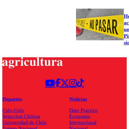
Ho
ac
un
Pi
si
Deportes
Noticias
Colo Colo
Dato Practico
Seleccion Chilena
Economía
Universidad de Chile
Internacional
Torneo Nacional
Nacional