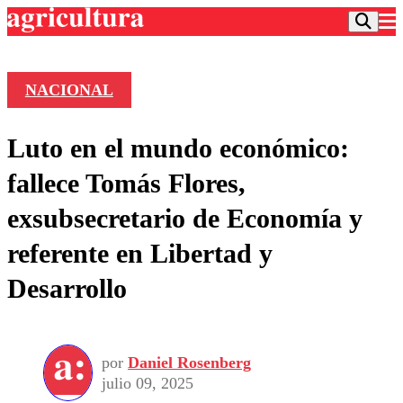
NACIONAL
Podcast
Luto en el mundo económico:
Frecuencias
Agricultura TV
fallece Tomás Flores,
Deportes
exsubsecretario de Economía y
Entretención
Colo Colo
Noticias
referente en Libertad y
Motor
Vida Social
Otros Deportes
Dato Practico
Desarrollo
Publicaciones en medios
Seleccion Chilena
Economía
Opinión
Torneo Internacional
Internacional
Programas
Torneo Nacional
Nacional
Comercial
por
Daniel Rosenberg
Universidad Católica
Política
julio 09, 2025
Universidad de Chile
Sustentabilidad