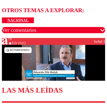
OTROS TEMAS A EXPLORAR:
NACIONAL
Ver comentarios
Señal 1
EN VIVO
Los comentarios son moderados para garantizar un
diálogo respetuoso.
Nombre
Correo
LAS MÁS LEÍDAS
Enviar comentario