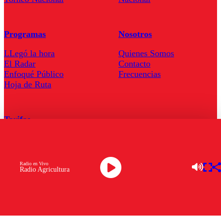
Programas
Nosotros
LLegó la hora
Quienes Somos
El Radar
Contacto
Enfoqué Público
Frecuencias
Hoja de Ruta
Tarifas
Comercial
Tarifas Servel Radio
Radio en Vivo
Radio Agricultura
Radio en Vivo
TV en Vivo
Descarga la APP