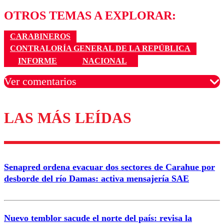
OTROS TEMAS A EXPLORAR:
CARABINEROS
CONTRALORÍA GENERAL DE LA REPÚBLICA
INFORME
NACIONAL
Ver comentarios
LAS MÁS LEÍDAS
Los comentarios son moderados para garantizar un
diálogo respetuoso.
Nombre
Senapred ordena evacuar dos sectores de Carahue por
Correo
desborde del río Damas: activa mensajería SAE
Nuevo temblor sacude el norte del país: revisa la