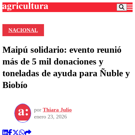
NACIONAL
Podcast
Maipú solidario: evento reunió
Frecuencias
Agricultura TV
más de 5 mil donaciones y
Deportes
toneladas de ayuda para Ñuble y
Entretención
Colo Colo
Noticias
Biobío
Motor
Vida Social
Otros Deportes
Dato Practico
Publicaciones en medios
Seleccion Chilena
Economía
Opinión
Torneo Internacional
Internacional
por
Thiara Julio
Programas
Torneo Nacional
Nacional
enero 23, 2026
Comercial
Universidad Católica
Política
Universidad de Chile
Sustentabilidad