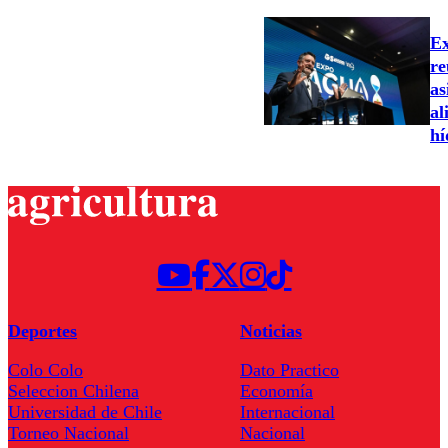
Ex
re
as
al
hí
Deportes
Noticias
Colo Colo
Dato Practico
Seleccion Chilena
Economía
Universidad de Chile
Internacional
Torneo Nacional
Nacional