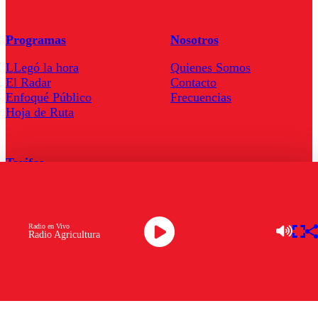
Programas
Nosotros
LLegó la hora
Quienes Somos
El Radar
Contacto
Enfoqué Público
Frecuencias
Hoja de Ruta
Tarifas
Comercial
Tarifas Servel Radio
Radio en Vivo
Radio Agricultura
Radio en Vivo
TV en Vivo
Descarga la APP