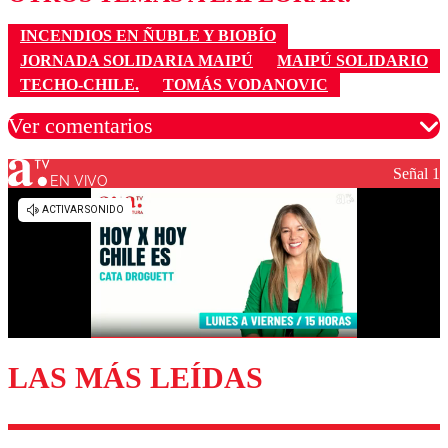
INCENDIOS EN ÑUBLE Y BIOBÍO
JORNADA SOLIDARIA MAIPÚ
MAIPÚ SOLIDARIO
TECHO-CHILE.
TOMÁS VODANOVIC
Ver comentarios
Señal 1
EN VIVO
Los comentarios son moderados para garantizar un
diálogo respetuoso.
Nombre
Correo
LAS MÁS LEÍDAS
Enviar comentario