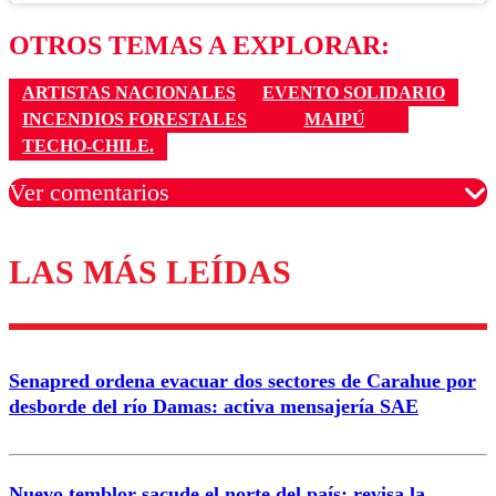
OTROS TEMAS A EXPLORAR:
ARTISTAS NACIONALES
EVENTO SOLIDARIO
INCENDIOS FORESTALES
MAIPÚ
TECHO-CHILE.
Ver comentarios
LAS MÁS LEÍDAS
Los comentarios son moderados para garantizar un
diálogo respetuoso.
Nombre
Senapred ordena evacuar dos sectores de Carahue por
Correo
desborde del río Damas: activa mensajería SAE
Nuevo temblor sacude el norte del país: revisa la