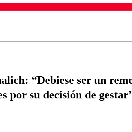
ados para garantizar un diálogo respetuoso.
Correo
Enviar c
alich: “Debiese ser un rem
s por su decisión de gestar