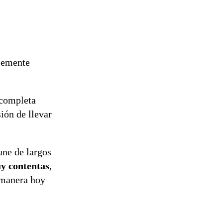
lemente
 completa
ión de llevar
une de largos
y contentas
,
 manera hoy