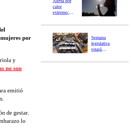
Alerta por
calor
extremo:
Senapred
activa Alerta
del
Temprana
Preventiva en
 mujeres por
Semana
tres comunas
legislativa
estará
marcada por
riola y
el fin de la
tramitación
as no son
del proyecto
de
reconstrucción
ara emitió
n.
n de gestar.
 embarazo lo