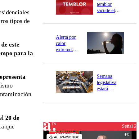
activa
temblor
mensajería
sacude el
esidenciales
SAE
norte del país:
ros tipos de
revisa la
magnitud y el
epicentro
Alerta por
calor
 de este
extremo:
empo para la
Senapred
activa Alerta
Temprana
Preventiva en
epresenta
Semana
tres comunas
legislativa
mismo
estará
contaminación
marcada por
el fin de la
tramitación
del proyecto
 el
20 de
de
ra que
reconstrucción
Señal 2