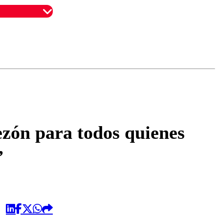
omentario
ezón para todos quienes
”