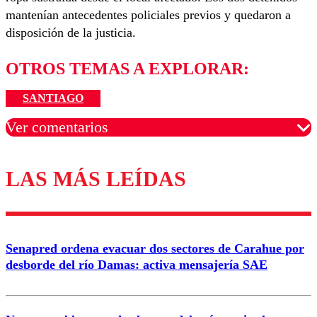
mantenían antecedentes policiales previos y quedaron a
disposición de la justicia.
OTROS TEMAS A EXPLORAR:
SANTIAGO
Ver comentarios
LAS MÁS LEÍDAS
Los comentarios son moderados para garantizar un
diálogo respetuoso.
Nombre
Senapred ordena evacuar dos sectores de Carahue por
Correo
desborde del río Damas: activa mensajería SAE