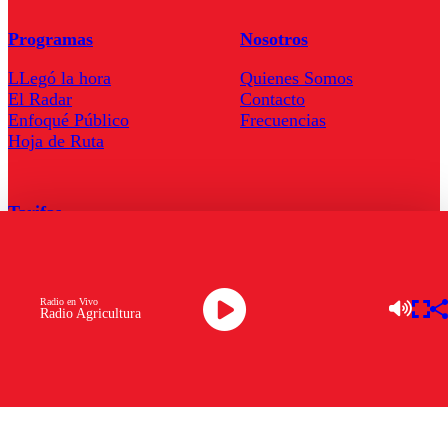
Programas
Nosotros
LLegó la hora
Quienes Somos
El Radar
Contacto
Enfoqué Público
Frecuencias
Hoja de Ruta
Tarifas
Comercial
Tarifas Servel Radio
Radio en Vivo
Radio Agricultura
Radio en Vivo
TV en Vivo
Descarga la APP