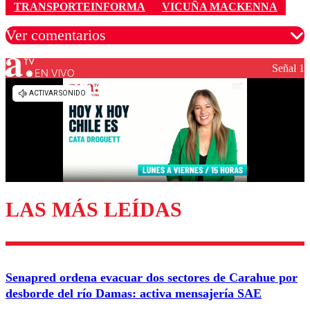
TRANSPORTEINFORMA
VICUÑA MACKENNA
Ver comentarios
Señal 1
EN VIVO
Los comentarios son moderados para garantizar un
diálogo respetuoso.
Nombre
Correo
LAS MÁS LEÍDAS
Enviar comentario
Senapred ordena evacuar dos sectores de Carahue por
desborde del río Damas: activa mensajería SAE