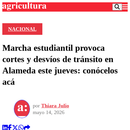
NACIONAL
Podcast
Marcha estudiantil provoca
Frecuencias
Agricultura TV
cortes y desvíos de tránsito en
Deportes
Alameda este jueves: conócelos
Entretención
Colo Colo
Noticias
acá
Motor
Vida Social
Otros Deportes
Dato Practico
Publicaciones en medios
Seleccion Chilena
Economía
Opinión
Torneo Internacional
Internacional
por
Thiara Julio
Programas
Torneo Nacional
Nacional
mayo 14, 2026
Comercial
Universidad Católica
Política
Universidad de Chile
Sustentabilidad