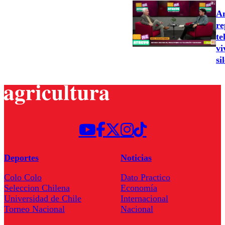
An
re
te
vi
si
Deportes
Noticias
Colo Colo
Dato Practico
Seleccion Chilena
Economía
Universidad de Chile
Internacional
Torneo Nacional
Nacional