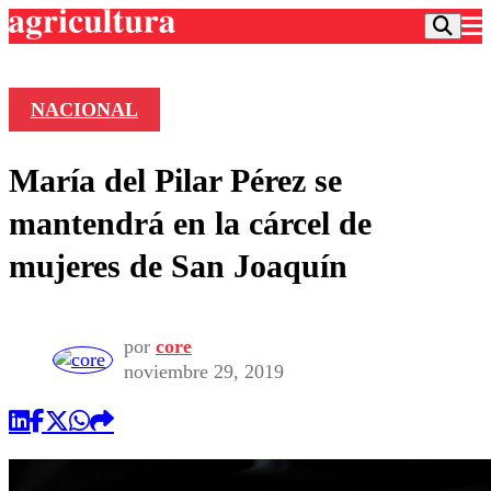
NACIONAL
Podcast
María del Pilar Pérez se
Frecuencias
Agricultura TV
mantendrá en la cárcel de
Deportes
mujeres de San Joaquín
Entretención
Colo Colo
Noticias
Motor
Vida Social
Otros Deportes
Dato Practico
por
core
Publicaciones en medios
Seleccion Chilena
Economía
noviembre 29, 2019
Opinión
Torneo Internacional
Internacional
Programas
Torneo Nacional
Nacional
Comercial
Universidad Católica
Política
Universidad de Chile
Sustentabilidad