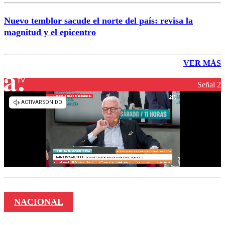
Nuevo temblor sacude el norte del país: revisa la
magnitud y el epicentro
VER MÁS
Señal 2
NACIONAL