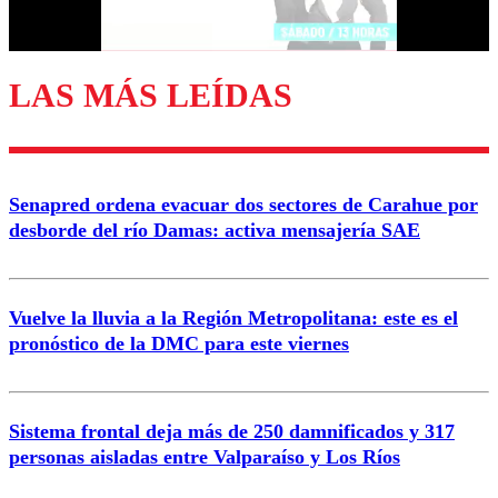
Correo
LAS MÁS LEÍDAS
Enviar comentario
Senapred ordena evacuar dos sectores de Carahue por
desborde del río Damas: activa mensajería SAE
Vuelve la lluvia a la Región Metropolitana: este es el
pronóstico de la DMC para este viernes
Sistema frontal deja más de 250 damnificados y 317
personas aisladas entre Valparaíso y Los Ríos