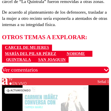
cárcel de “La Quintrala” fueron removidas a otras zonas.
De acuerdo al planteamiento de los defensores, trasladar a
la mujer a otro recinto sería exponerla a atentados de otras
internas a su integridad física.
OTROS TEMAS A EXPLORAR:
CARCEL DE MUJERES
MARÍA DEL PILAR PÉREZ
NOHOME
QUINTRALA
SAN JOAQUIN
Ver comentarios
Señal 1
EN VIVO
Los comentarios son moderados para garantizar un
diálogo respetuoso.
Nombre