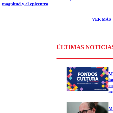
magnitud y el epicentro
VER MÁS
ÚLTIMAS NOTICIA
Mi
la
co
ac
Mi