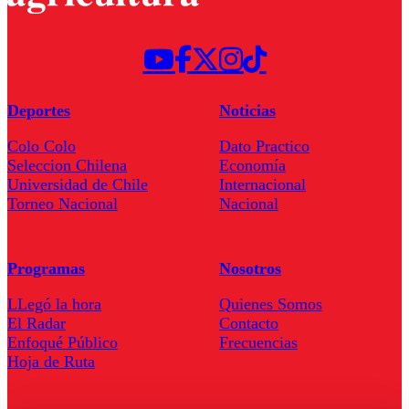
Deportes
Noticias
Colo Colo
Dato Practico
Seleccion Chilena
Economía
Universidad de Chile
Internacional
Torneo Nacional
Nacional
Programas
Nosotros
LLegó la hora
Quienes Somos
El Radar
Contacto
Enfoqué Público
Frecuencias
Hoja de Ruta