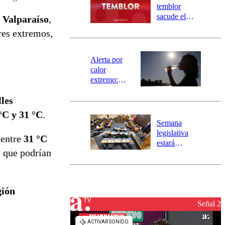
activa
temblor
mensajería
sacude el
 Valparaíso
,
SAE
norte del país:
res extremos,
revisa la
magnitud y el
epicentro
Alerta por
calor
extremo:
Senapred
lles
activa Alerta
Temprana
°C y 31 °C
.
Preventiva en
Semana
tres comunas
legislativa
 entre
31 °C
estará
que podrían
marcada por
el fin de la
tramitación
del proyecto
gión
de
reconstrucción
Señal 2