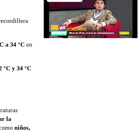
recordillera
°C a 34 °C
en
2 °C y 34 °C
raturas
ar la
s como
niños,