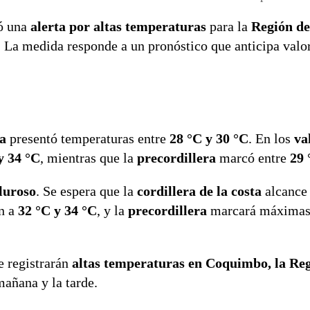
ó una
alerta por altas temperaturas
para la
Región de
. La medida responde a un pronóstico que anticipa valo
ta
presentó temperaturas entre
28 °C y 30 °C
. En los
va
y 34 °C
, mientras que la
precordillera
marcó entre
29 
aluroso
. Se espera que la
cordillera de la costa
alcance
n a
32 °C y 34 °C
, y la
precordillera
marcará máximas 
e registrarán
altas temperaturas en Coquimbo, la Re
mañana y la tarde.