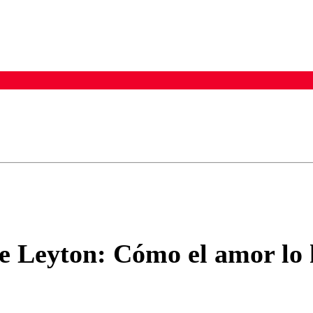
ados para garantizar un diálogo respetuoso.
Correo
Enviar c
me Leyton: Cómo el amor lo 