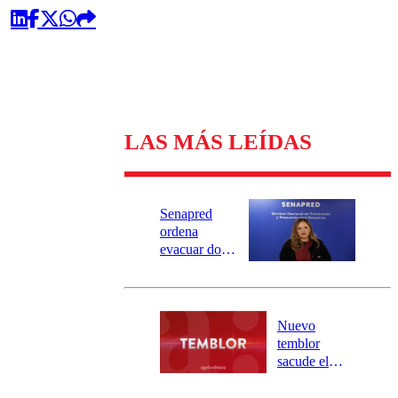
LAS MÁS LEÍDAS
Senapred
ordena
evacuar dos
sectores de
Carahue por
desborde del
río Damas:
Nuevo
activa
temblor
mensajería
sacude el
SAE
norte del país:
revisa la