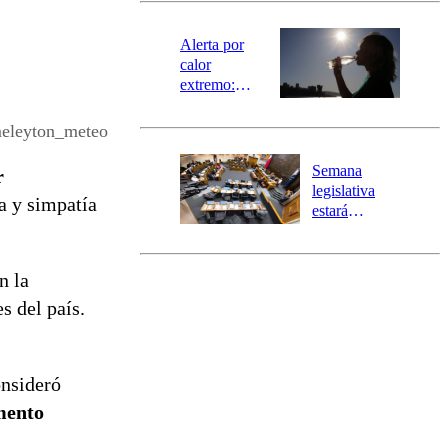
magnitud y el
epicentro
Alerta por
calor
extremo:
Senapred
activa Alerta
meleyton_meteo
Temprana
Preventiva en
Semana
r
tres comunas
legislativa
a y simpatía
estará
marcada por
el fin de la
tramitación
n la
del proyecto
s del país.
de
reconstrucción
onsideró
mento