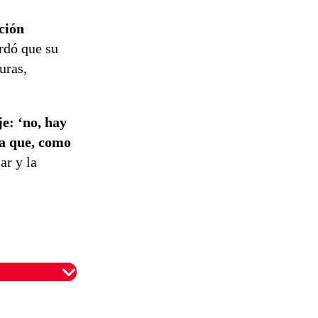
ción
rdó que su
uras,
e: ‘no, hay
ca que, como
ar y la