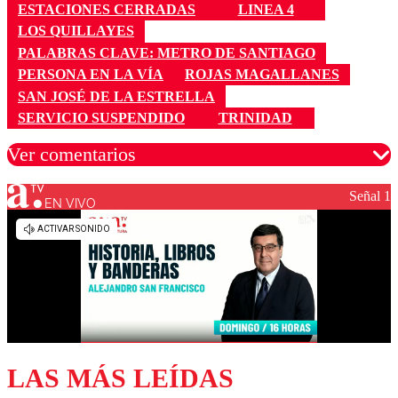
ESTACIONES CERRADAS
LINEA 4
LOS QUILLAYES
PALABRAS CLAVE: METRO DE SANTIAGO
PERSONA EN LA VÍA
ROJAS MAGALLANES
SAN JOSÉ DE LA ESTRELLA
SERVICIO SUSPENDIDO
TRINIDAD
Ver comentarios
Señal 1
EN VIVO
Los comentarios son moderados para garantizar un
diálogo respetuoso.
Nombre
Correo
LAS MÁS LEÍDAS