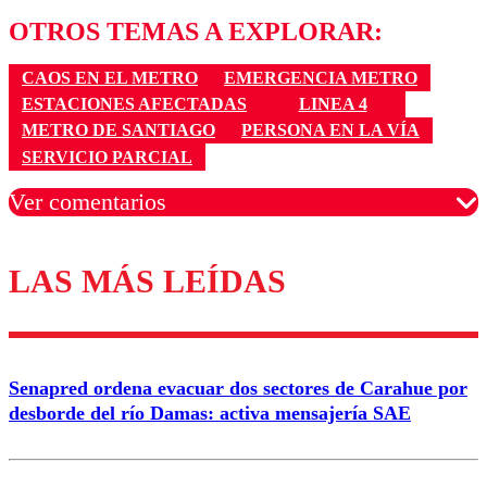
OTROS TEMAS A EXPLORAR:
CAOS EN EL METRO
EMERGENCIA METRO
ESTACIONES AFECTADAS
LINEA 4
METRO DE SANTIAGO
PERSONA EN LA VÍA
SERVICIO PARCIAL
Ver comentarios
LAS MÁS LEÍDAS
Los comentarios son moderados para garantizar un
diálogo respetuoso.
Nombre
Senapred ordena evacuar dos sectores de Carahue por
Correo
desborde del río Damas: activa mensajería SAE