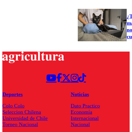
¿T
ma
no
cu
Deportes
Noticias
Colo Colo
Dato Practico
Seleccion Chilena
Economía
Universidad de Chile
Internacional
Torneo Nacional
Nacional