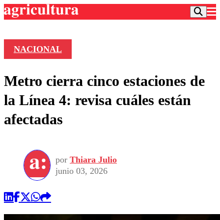
NACIONAL
Podcast
Metro cierra cinco estaciones de
Frecuencias
Agricultura TV
la Línea 4: revisa cuáles están
Deportes
afectadas
Entretención
Colo Colo
Noticias
Motor
Vida Social
Otros Deportes
Dato Practico
Publicaciones en medios
por
Thiara Julio
Seleccion Chilena
Economía
Opinión
junio 03, 2026
Torneo Internacional
Internacional
Programas
Torneo Nacional
Nacional
Comercial
Universidad Católica
Política
Universidad de Chile
Sustentabilidad