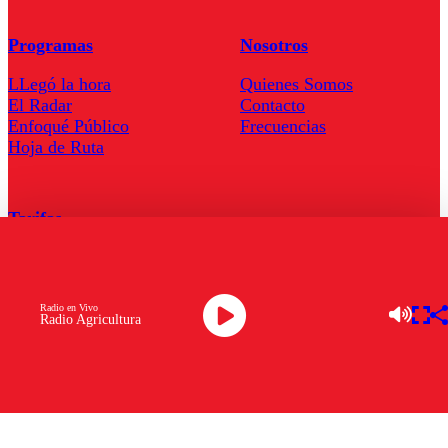
Programas
Nosotros
LLegó la hora
Quienes Somos
El Radar
Contacto
Enfoqué Público
Frecuencias
Hoja de Ruta
Tarifas
Comercial
Tarifas Servel Radio
Radio en Vivo
Radio Agricultura
Radio en Vivo
TV en Vivo
Descarga la APP