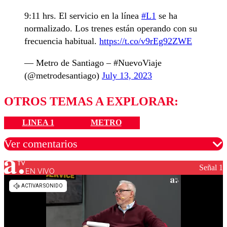
9:11 hrs. El servicio en la línea
#L1
se ha
normalizado. Los trenes están operando con su
frecuencia habitual.
https://t.co/v9rEg92ZWE
— Metro de Santiago – #NuevoViaje
(@metrodesantiago)
July 13, 2023
OTROS TEMAS A EXPLORAR:
LINEA 1
METRO
Ver comentarios
Señal 1
EN VIVO
Los comentarios son moderados para garantizar un
diálogo respetuoso.
Nombre