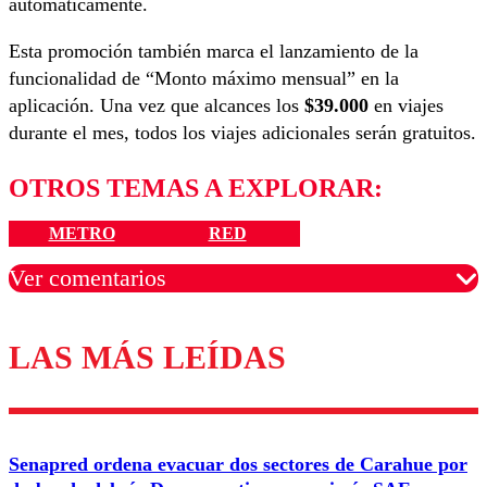
automáticamente.
Esta promoción también marca el lanzamiento de la
funcionalidad de “Monto máximo mensual” en la
aplicación. Una vez que alcances los
$39.000
en viajes
durante el mes, todos los viajes adicionales serán gratuitos.
OTROS TEMAS A EXPLORAR:
METRO
RED
Ver comentarios
LAS MÁS LEÍDAS
Los comentarios son moderados para garantizar un
diálogo respetuoso.
Nombre
Senapred ordena evacuar dos sectores de Carahue por
Correo