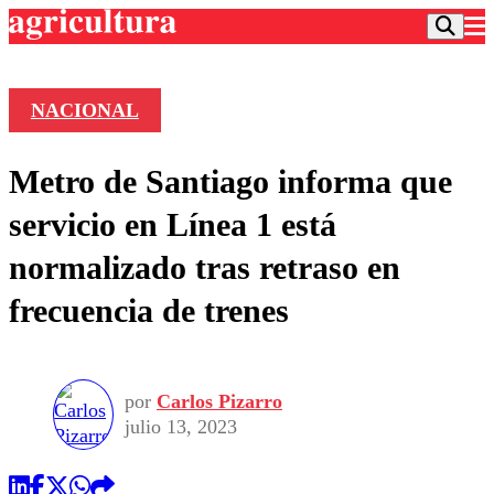
NACIONAL
Podcast
Metro de Santiago informa que
Frecuencias
Agricultura TV
servicio en Línea 1 está
Deportes
normalizado tras retraso en
Entretención
Colo Colo
Noticias
frecuencia de trenes
Motor
Vida Social
Otros Deportes
Dato Practico
Publicaciones en medios
Seleccion Chilena
Economía
Opinión
Torneo Internacional
Internacional
por
Carlos Pizarro
Programas
Torneo Nacional
Nacional
julio 13, 2023
Comercial
Universidad Católica
Política
Universidad de Chile
Sustentabilidad