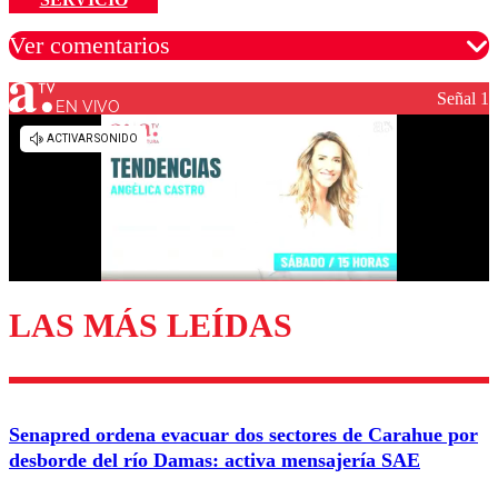
Ver comentarios
Señal 1
EN VIVO
Los comentarios son moderados para garantizar un
diálogo respetuoso.
Nombre
Correo
LAS MÁS LEÍDAS
Enviar comentario
Senapred ordena evacuar dos sectores de Carahue por
desborde del río Damas: activa mensajería SAE