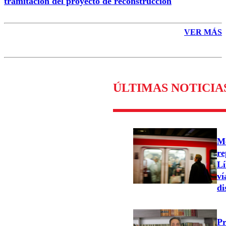
tramitación del proyecto de reconstrucción
VER MÁS
ÚLTIMAS NOTICIA
Me
re
Lí
ví
di
Pr