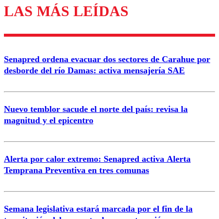
LAS MÁS LEÍDAS
Los comentarios son moderados para garantizar un
diálogo respetuoso.
Nombre
Senapred ordena evacuar dos sectores de Carahue por
Correo
desborde del río Damas: activa mensajería SAE
Nuevo temblor sacude el norte del país: revisa la
magnitud y el epicentro
Enviar comentario
Alerta por calor extremo: Senapred activa Alerta
Temprana Preventiva en tres comunas
Semana legislativa estará marcada por el fin de la