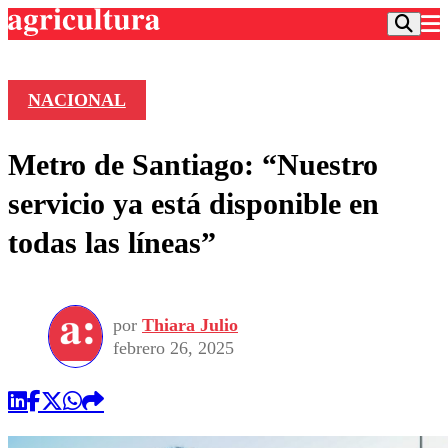
NACIONAL
Podcast
Metro de Santiago: “Nuestro
Frecuencias
Agricultura TV
servicio ya está disponible en
Deportes
todas las líneas”
Entretención
Colo Colo
Noticias
Motor
Vida Social
Otros Deportes
Dato Practico
Publicaciones en medios
por
Thiara Julio
Seleccion Chilena
Economía
Opinión
febrero 26, 2025
Torneo Internacional
Internacional
Programas
Torneo Nacional
Nacional
Comercial
Universidad Católica
Política
Universidad de Chile
Sustentabilidad