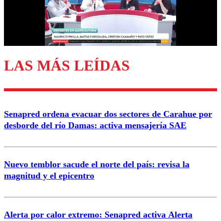
Correo
LAS MÁS LEÍDAS
Enviar comentario
Senapred ordena evacuar dos sectores de Carahue por
desborde del río Damas: activa mensajería SAE
Nuevo temblor sacude el norte del país: revisa la
magnitud y el epicentro
Alerta por calor extremo: Senapred activa Alerta