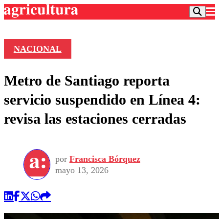
NACIONAL
Podcast
Metro de Santiago reporta
Frecuencias
Agricultura TV
servicio suspendido en Línea 4:
Deportes
revisa las estaciones cerradas
Entretención
Colo Colo
Noticias
Motor
Vida Social
Otros Deportes
Dato Practico
Publicaciones en medios
por
Francisca Bórquez
Seleccion Chilena
Economía
Opinión
mayo 13, 2026
Torneo Internacional
Internacional
Programas
Torneo Nacional
Nacional
Comercial
Universidad Católica
Política
Universidad de Chile
Sustentabilidad