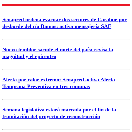
Nombre
Senapred ordena evacuar dos sectores de Carahue por
Correo
desborde del río Damas: activa mensajería SAE
Nuevo temblor sacude el norte del país: revisa la
magnitud y el epicentro
Enviar comentario
Alerta por calor extremo: Senapred activa Alerta
Temprana Preventiva en tres comunas
Semana legislativa estará marcada por el fin de la
tramitación del proyecto de reconstrucción