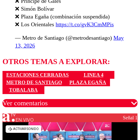
❌️ Príncipe de Gales
❌️ Simón Bolívar
❌️ Plaza Egaña (combinación suspendida)
❌️ Los Orientales
https://t.co/gvK3CmMPis
— Metro de Santiago (@metrodesantiago)
May
13, 2026
OTROS TEMAS A EXPLORAR:
ESTACIONES CERRADAS
LINEA 4
METRO DE SANTIAGO
PLAZA EGAÑA
TOBALABA
Ver comentarios
Señal 1
EN VIVO
Los comentarios son moderados para garantizar un
diálogo respetuoso.
Nombre