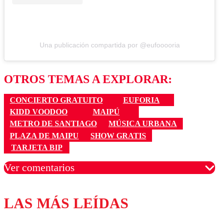
Una publicación compartida por @eufooooria
OTROS TEMAS A EXPLORAR:
CONCIERTO GRATUITO
EUFORIA
KIDD VOODOO
MAIPÚ
METRO DE SANTIAGO
MÚSICA URBANA
PLAZA DE MAIPU
SHOW GRATIS
TARJETA BIP
Ver comentarios
LAS MÁS LEÍDAS
Los comentarios son moderados para garantizar un
diálogo respetuoso.