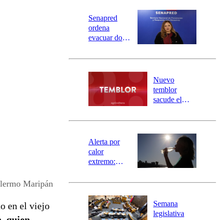
Senapred
ordena
evacuar dos
sectores de
Carahue por
desborde del
río Damas:
Nuevo
activa
temblor
mensajería
sacude el
SAE
norte del país:
revisa la
magnitud y el
epicentro
Alerta por
calor
extremo:
Senapred
activa Alerta
llermo Maripán
Temprana
Preventiva en
Semana
o en el viejo
tres comunas
legislativa
n
,
quien