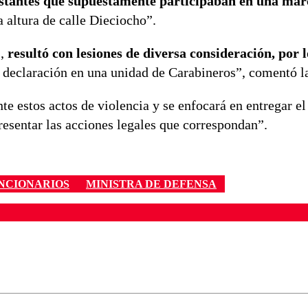
estantes que supuestamente participaban en una mar
 altura de calle Dieciocho”.
s,
resultó con lesiones de diversa consideración, por 
r declaración en una unidad de Carabineros”, comentó l
te estos actos de violencia y se enfocará en entregar el
resentar las acciones legales que correspondan”.
NCIONARIOS
MINISTRA DE DEFENSA
ados para garantizar un diálogo respetuoso.
Correo