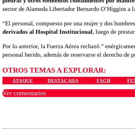
piedras y otros elementos contundentes por manif
sector de Alameda Libertador Bernardo O’Higgins a la
“El personal, compuesto por una mujer y dos hombre
derivados al Hospital Institucional
, luego de presta
Por lo anterior, la Fuerza Aérea rechazó ” enérgicamen
personal herido, además de reservarse el derecho de p
OTROS TEMAS A EXPLORAR:
ATAQUE
DESTACADA
FACH
FU
Ver comentarios
Los comentarios son moder
Nombre