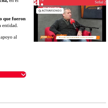
cha,
en el
reconstrucción
Señal 2
lo que fueron
a entidad.
 apoyo al