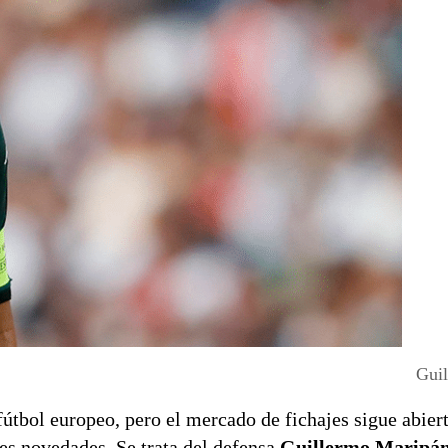
Gui
útbol europeo, pero el mercado de fichajes sigue abiert
es novedades. Se trata del defensa
Guillermo Maripá