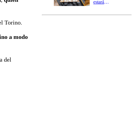
estará
marcada por
el fin de la
tramitación
el Torino.
del proyecto
de
rino a modo
reconstrucción
a del