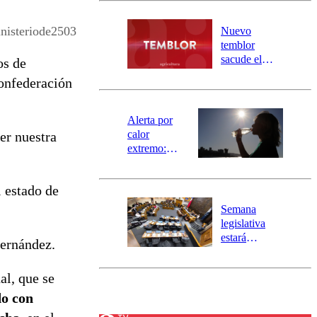
desborde del
río Damas:
nisteriode2503
Nuevo
activa
temblor
mensajería
sacude el
os de
SAE
norte del país:
Confederación
revisa la
magnitud y el
epicentro
Alerta por
calor
er nuestra
extremo:
Senapred
activa Alerta
 estado de
Temprana
Preventiva en
Semana
tres comunas
legislativa
estará
Fernández.
marcada por
el fin de la
al, que se
tramitación
del proyecto
do con
de