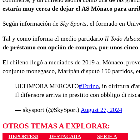
estaría muy cerca de dejar el AS Mónaco para arrib
Según información de
Sky Sports
, el formado en Unive
Tal y como informa el medio partidario
Il Todo Adsos
de préstamo con opción de compra, por unos cinco 
El chileno llegó a mediados de 2019 al Mónaco, prove
conjunto monegasco, Maripán disputó 150 partidos, en 
ULTIM'ORA MERCATO
#Torino
, in dirittura d'
Il difensore arriva in prestito con obbligo di risca
— skysport (@SkySport)
August 27, 2024
OTROS TEMAS A EXPLORAR:
DEPORTES3
DESTACADA
SERIE A