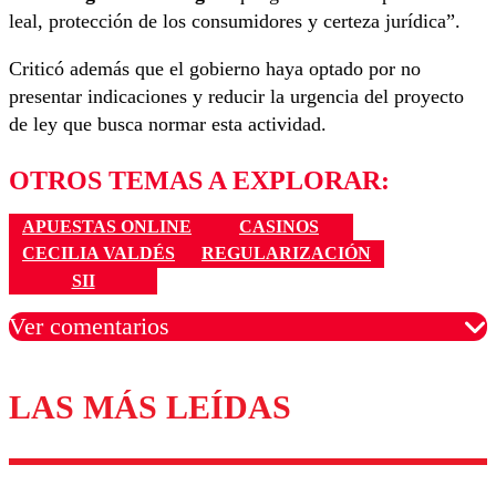
leal, protección de los consumidores y certeza jurídica”.
Criticó además que el gobierno haya optado por no
presentar indicaciones y reducir la urgencia del proyecto
de ley que busca normar esta actividad.
OTROS TEMAS A EXPLORAR:
APUESTAS ONLINE
CASINOS
CECILIA VALDÉS
REGULARIZACIÓN
SII
Ver comentarios
LAS MÁS LEÍDAS
Los comentarios son moderados para garantizar un
diálogo respetuoso.
Nombre