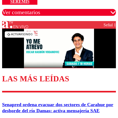
SEREMIS
Ver comentarios
Señal 1
EN VIVO
Los comentarios son moderados para garantizar un
diálogo respetuoso.
Nombre
Correo
LAS MÁS LEÍDAS
Enviar comentario
Senapred ordena evacuar dos sectores de Carahue por
desborde del río Damas: activa mensajería SAE