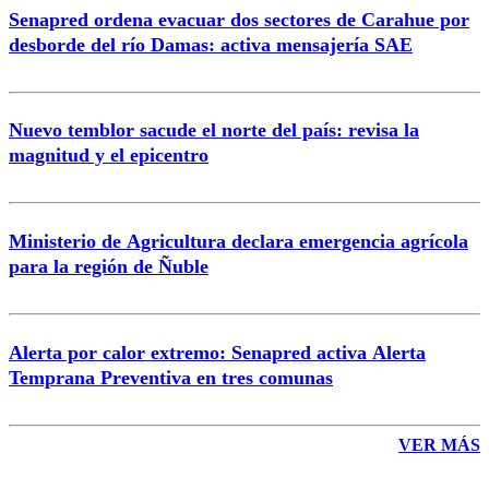
Senapred ordena evacuar dos sectores de Carahue por
Correo
desborde del río Damas: activa mensajería SAE
Nuevo temblor sacude el norte del país: revisa la
magnitud y el epicentro
Enviar comentario
Ministerio de Agricultura declara emergencia agrícola
para la región de Ñuble
Alerta por calor extremo: Senapred activa Alerta
Temprana Preventiva en tres comunas
VER MÁS